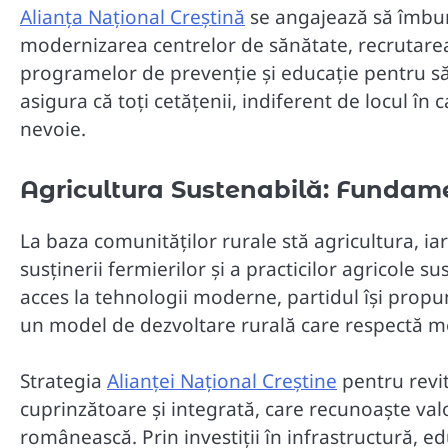
Alianța Național Creștină
se angajează să îmbun
modernizarea centrelor de sănătate, recrutare
programelor de prevenție și educație pentru să
asigura că toți cetățenii, indiferent de locul în 
nevoie.
Agricultura Sustenabilă: Fundam
La baza comunităților rurale stă agricultura, ia
susținerii fermierilor și a practicilor agricole 
acces la tehnologii moderne, partidul își propu
un model de dezvoltare rurală care respectă me
Strategia
Alianței Național Creștine
pentru revit
cuprinzătoare și integrată, care recunoaște va
românească. Prin investiții în infrastructură, e