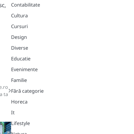
sc,
Contabilitate
Cultura
Cursuri
Design
Diverse
Educatie
Evenimente
Familie
e.ro
Fără categorie
a ta
Horeca
It
Lifestyle