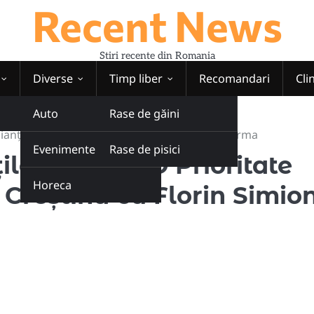
Recent News
Stiri recente din Romania
Diverse
Timp liber
Recomandari
Cli
Auto
Rase de găini
lianța Național Creștină cu Florin Simion la carma
Evenimente
Rase de pisici
lor Rurale: O Prioritate
Horeca
 Creștină cu Florin Simio