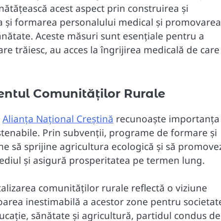
ătățească acest aspect prin construirea și
a și formarea personalului medical și promovarea
nătate. Aceste măsuri sunt esențiale pentru a
care trăiesc, au acces la îngrijirea medicală de care
entul Comunităților Rurale
r
Alianța Național Creștină
recunoaște importanța
sustenabile. Prin subvenții, programe de formare și
ne să sprijine agricultura ecologică și să promove
diul și asigură prosperitatea pe termen lung.
alizarea comunităților rurale reflectă o viziune
loarea inestimabilă a acestor zone pentru societat
ducație, sănătate și agricultură, partidul condus de