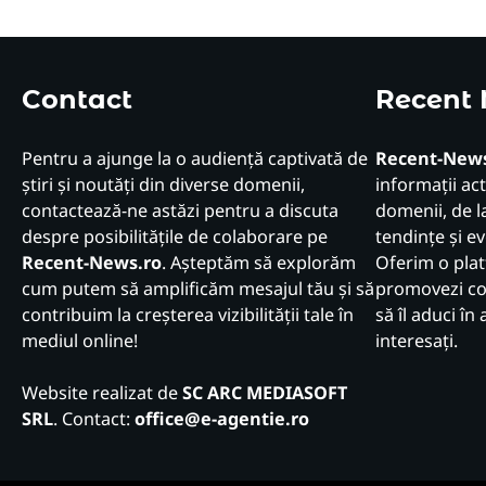
Contact
Recent
Pentru a ajunge la o audiență captivată de
Recent-News
știri și noutăți din diverse domenii,
informații act
contactează-ne astăzi pentru a discuta
domenii, de la
despre posibilitățile de colaborare pe
tendințe și e
Recent-News.ro
. Așteptăm să explorăm
Oferim o plat
cum putem să amplificăm mesajul tău și să
promovezi con
contribuim la creșterea vizibilității tale în
să îl aduci în 
mediul online!
interesați.
Website realizat de
SC ARC MEDIASOFT
SRL
. Contact:
office@e-agentie.ro