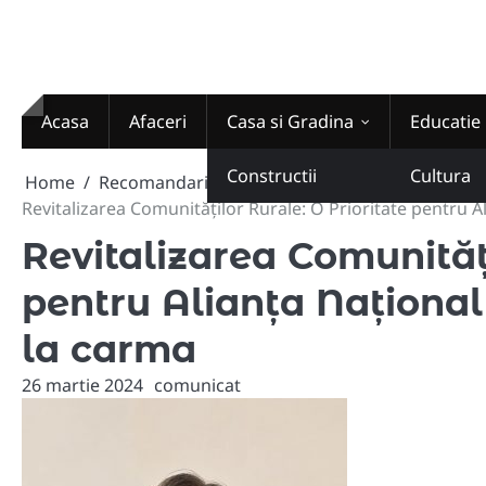
Skip
to
content
Acasa
Afaceri
Casa si Gradina
Educatie
Constructii
Cultura
Home
Recomandari
Revitalizarea Comunităților Rurale: O Prioritate pentru A
Revitalizarea Comunități
pentru Alianța Național
la carma
26 martie 2024
comunicat