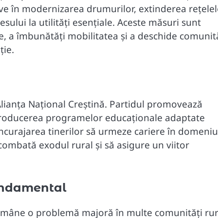
ive în modernizarea drumurilor, extinderea rețelel
sului la utilități esențiale. Aceste măsuri sunt
ie, a îmbunătăți mobilitatea și a deschide comunită
ție.
Alianța Național Creștină. Partidul promovează
introducerea programelor educaționale adaptate
 încurajarea tinerilor să urmeze cariere în domeniu
ă combată exodul rural și să asigure un viitor
undamental
e rămâne o problemă majoră în multe comunități rur