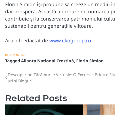
Florin Simion își propune să creeze un mediu în
dar prosperă. Această abordare nu numai că p
contribuie și la conservarea patrimoniului cultu
sustenabil pentru generațiile viitoare.
Articol redactat de
www.ekogroup.ro
RECOMANDARI
Tagged
Alianța Național Creștină
,
Florin Simion
Descoperind Tărâmurile Virtuale: O Excursie Printre Sit
Navigare
uri și Bloguri
în
articole
Related Posts