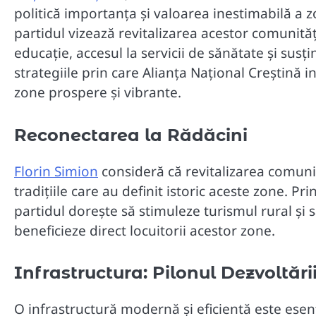
politică importanța și valoarea inestimabilă a zon
partidul vizează revitalizarea acestor comunităț
educație, accesul la servicii de sănătate și susț
strategiile prin care Alianța Național Creștină 
zone prospere și vibrante.
Reconectarea la Rădăcini
Florin Simion
consideră că revitalizarea comunit
tradițiile care au definit istoric aceste zone. Pri
partidul dorește să stimuleze turismul rural și
beneficieze direct locuitorii acestor zone.
Infrastructura: Pilonul Dezvoltări
O infrastructură modernă și eficientă este esen