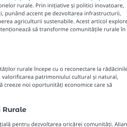
elor rurale. Prin inițiative și politici inovatoare,
i, punând accent pe dezvoltarea infrastructurii,
inerea agriculturii sustenabile. Acest articol explo
intenționează să transforme comunitățile rurale în
ăților rurale începe cu o reconectare la rădăcinile
n valorificarea patrimoniului cultural și natural,
 să creeze noi oportunități economice care să
i Rurale
țială pentru dezvoltarea oricărei comunități. Alia