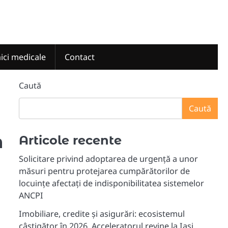
nici medicale
Contact
Caută
Caută
n
Articole recente
Solicitare privind adoptarea de urgență a unor
măsuri pentru protejarea cumpărătorilor de
locuințe afectați de indisponibilitatea sistemelor
ANCPI
Imobiliare, credite și asigurări: ecosistemul
câștigător în 2026. Acceleratorul revine la Iași