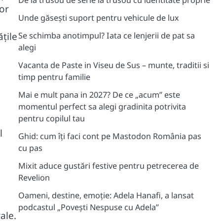
De la trusou de serie la trusou cu identitate proprie
or
Unde găsești suport pentru vehicule de lux
Se schimba anotimpul? Iata ce lenjerii de pat sa
țile
alegi
Vacanta de Paste in Viseu de Sus – munte, traditii si
timp pentru familie
Mai e mult pana in 2027? De ce „acum” este
momentul perfect sa alegi gradinita potrivita
pentru copilul tau
l
Ghid: cum îți faci cont pe Mastodon România pas
cu pas
Mixit aduce gustări festive pentru petrecerea de
Revelion
Oameni, destine, emoție: Adela Hanafi, a lansat
podcastul „Povești Nespuse cu Adela”
ale.