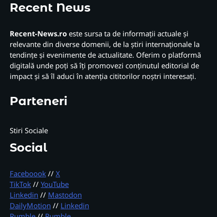
Recent News
Recent-News.ro
este sursa ta de informații actuale și
relevante din diverse domenii, de la știri internaționale la
tendințe și evenimente de actualitate. Oferim o platformă
digitală unde poți să îți promovezi conținutul editorial de
impact și să îl aduci în atenția cititorilor noștri interesați.
Parteneri
Stiri Sociale
Social
Faceboook
//
X
TikTok
//
YouTube
Linkedin
//
Mastodon
DailyMotion
//
Linkedin
Rumble
//
Rumble