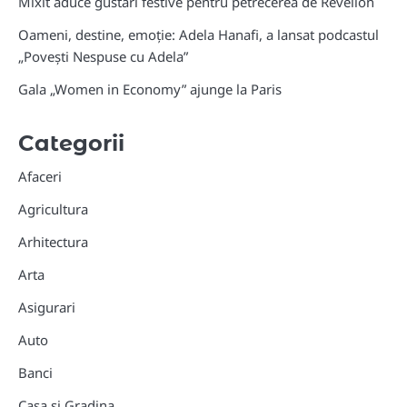
Mixit aduce gustări festive pentru petrecerea de Revelion
Oameni, destine, emoție: Adela Hanafi, a lansat podcastul
„Povești Nespuse cu Adela”
Gala „Women in Economy” ajunge la Paris
Categorii
Afaceri
Agricultura
Arhitectura
Arta
Asigurari
Auto
Banci
Casa si Gradina