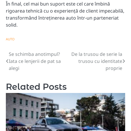
În final, cel mai bun suport este cel care îmbină
rigoarea tehnică cu o experiență de client impecabilă,
transformând întreținerea auto într-un parteneriat
solid.
AUTO
Se schimba anotimpul?
De la trusou de serie la
Navigare
Iata ce lenjerii de pat sa
trusou cu identitate
în
alegi
proprie
articole
Related Posts