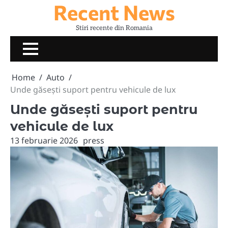
Recent News
Skip
to
Stiri recente din Romania
content
Home
Auto
Unde găsești suport pentru vehicule de lux
Unde găsești suport pentru
vehicule de lux
13 februarie 2026
press