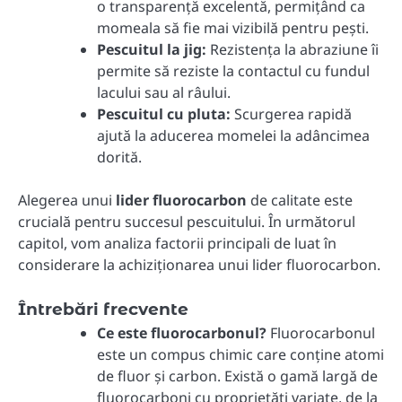
o transparență excelentă, permițând ca
momeala să fie mai vizibilă pentru pești.
Pescuitul la jig:
Rezistența la abraziune îi
permite să reziste la contactul cu fundul
lacului sau al râului.
Pescuitul cu pluta:
Scurgerea rapidă
ajută la aducerea momelei la adâncimea
dorită.
Alegerea unui
lider fluorocarbon
de calitate este
crucială pentru succesul pescuitului. În următorul
capitol, vom analiza factorii principali de luat în
considerare la achiziționarea unui lider fluorocarbon.
Întrebări frecvente
Ce este fluorocarbonul?
Fluorocarbonul
este un compus chimic care conține atomi
de fluor și carbon. Există o gamă largă de
fluorocarboni cu proprietăți variate, de la