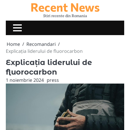
Recent News
Skip
to
Stiri recente din Romania
content
Home
Recomandari
Explicația liderului de fluorocarbon
Explicația liderului de
fluorocarbon
1 noiembrie 2024
press