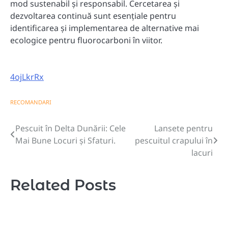
mod sustenabil și responsabil. Cercetarea și
dezvoltarea continuă sunt esențiale pentru
identificarea și implementarea de alternative mai
ecologice pentru fluorocarboni în viitor.
4ojLkrRx
RECOMANDARI
Pescuit în Delta Dunării: Cele
Lansete pentru
Navigare
Mai Bune Locuri și Sfaturi.
pescuitul crapului în
în
lacuri
articole
Related Posts