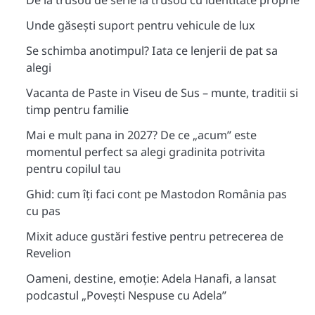
De la trusou de serie la trusou cu identitate proprie
Unde găsești suport pentru vehicule de lux
Se schimba anotimpul? Iata ce lenjerii de pat sa
alegi
Vacanta de Paste in Viseu de Sus – munte, traditii si
timp pentru familie
Mai e mult pana in 2027? De ce „acum” este
momentul perfect sa alegi gradinita potrivita
pentru copilul tau
Ghid: cum îți faci cont pe Mastodon România pas
cu pas
Mixit aduce gustări festive pentru petrecerea de
Revelion
Oameni, destine, emoție: Adela Hanafi, a lansat
podcastul „Povești Nespuse cu Adela”