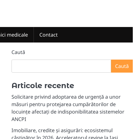
nici medicale
Contact
Caută
Caută
Articole recente
Solicitare privind adoptarea de urgență a unor
măsuri pentru protejarea cumpărătorilor de
locuințe afectați de indisponibilitatea sistemelor
ANCPI
Imobiliare, credite și asigurări: ecosistemul
câștigător în 2026. Acceleratorul revine la Iași