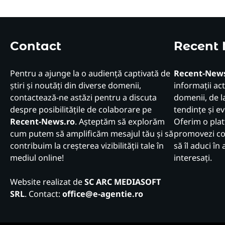
Contact
Recent
Pentru a ajunge la o audiență captivată de
Recent-News
știri și noutăți din diverse domenii,
informații act
contactează-ne astăzi pentru a discuta
domenii, de la
despre posibilitățile de colaborare pe
tendințe și e
Recent-News.ro
. Așteptăm să explorăm
Oferim o plat
cum putem să amplificăm mesajul tău și să
promovezi con
contribuim la creșterea vizibilității tale în
să îl aduci în 
mediul online!
interesați.
Website realizat de
SC ARC MEDIASOFT
SRL
. Contact:
office@e-agentie.ro