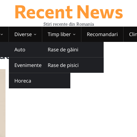
Recent News
Stiri recente din Romania
Diverse
Timp liber
Recomandari
Cli
Auto
Rase de găini
al Creștină
Evenimente
Rase de pisici
Horeca