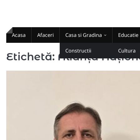
Skip
to
content
Acasa
Afaceri
Casa si Gradina
Educatie
Constructii
Cultura
Etichetă:
Alianța Națion