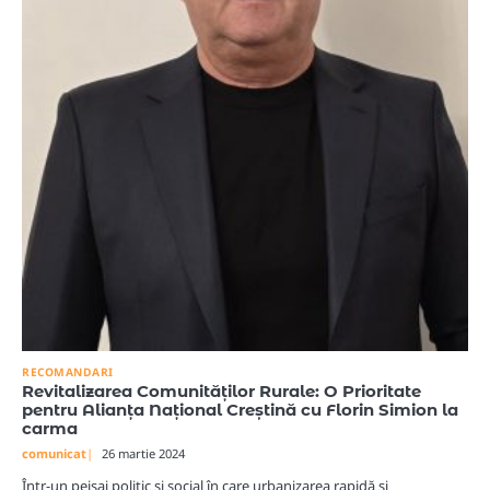
RECOMANDARI
Revitalizarea Comunităților Rurale: O Prioritate
pentru Alianța Național Creștină cu Florin Simion la
carma
comunicat
26 martie 2024
Într-un peisaj politic și social în care urbanizarea rapidă și