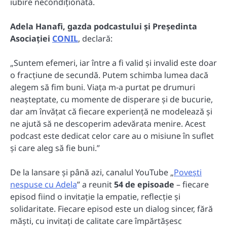
iubire necondiționată.
Adela Hanafi, gazda podcastului și Președinta
Asociației
CONIL
, declară:
„Suntem efemeri, iar între a fi valid și invalid este doar
o fracțiune de secundă. Putem schimba lumea dacă
alegem să fim buni. Viața m-a purtat pe drumuri
neașteptate, cu momente de disperare și de bucurie,
dar am învățat că fiecare experiență ne modelează și
ne ajută să ne descoperim adevărata menire. Acest
podcast este dedicat celor care au o misiune în suflet
și care aleg să fie buni.”
De la lansare și până azi, canalul YouTube „
Povești
nespuse cu Adela
” a reunit
54 de episoade
– fiecare
episod fiind o invitație la empatie, reflecție și
solidaritate. Fiecare episod este un dialog sincer, fără
măști, cu invitați de calitate care împărtășesc