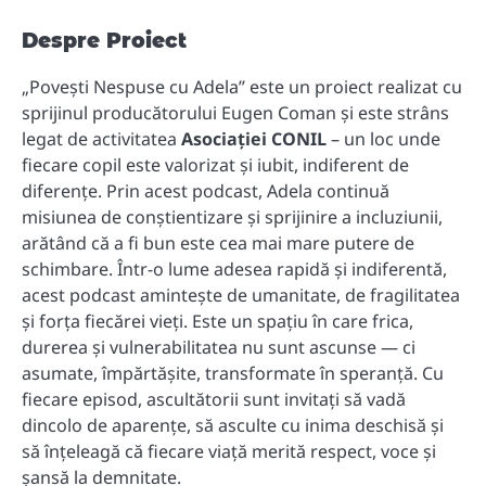
Despre Proiect
„Povești Nespuse cu Adela” este un proiect realizat cu
sprijinul producătorului Eugen Coman și este strâns
legat de activitatea
Asociației CONIL
– un loc unde
fiecare copil este valorizat și iubit, indiferent de
diferențe. Prin acest podcast, Adela continuă
misiunea de conștientizare și sprijinire a incluziunii,
arătând că a fi bun este cea mai mare putere de
schimbare. Într-o lume adesea rapidă și indiferentă,
acest podcast amintește de umanitate, de fragilitatea
și forța fiecărei vieți. Este un spațiu în care frica,
durerea și vulnerabilitatea nu sunt ascunse — ci
asumate, împărtășite, transformate în speranță. Cu
fiecare episod, ascultătorii sunt invitați să vadă
dincolo de aparențe, să asculte cu inima deschisă și
să înțeleagă că fiecare viață merită respect, voce și
șansă la demnitate.