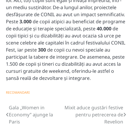
lor. Aici, toți copiii sunt egali și învață împreună, într-
un mediu susținător. De-a lungul anilor, proiectele
desfășurate de CONIL au avut un impact semnificativ.
Peste
3.000
de copii atipici au beneficiat de programe
de educație și terapie specializată, peste
40.000
de
copii tipici și cu dizabilități au avut ocazia să urce pe
scene celebre ale capitalei în cadrul festivalului CONIL
Fest, iar peste
300
de copii cu nevoi speciale au
participat la tabere de integrare. De asemenea, peste
1.500 de copii și tineri cu dizabilități au avut acces la
cursuri gratuite de weekend, oferindu-le astfel o
șansă reală de dezvoltare și integrare.
RECOMANDARI
Gala „Women in
Mixit aduce gustări festive
Navigare
Economy” ajunge la
pentru petrecerea de
în
Paris
Revelion
articole