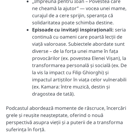
„Împreună pentru Ioan – Povestea care
ne cheamă la ajutor” — vocea unei mame,
curajul de a cere sprijin, speranța că
solidaritatea poate schimba destine.
Episoade cu invitați inspiraționali:
seria
continuă cu oameni care poartă lecții de
viață valoroase. Subiectele abordate sunt
diverse – de la forța unei mame în fața
provocărilor (ex. povestea Elenei Vișan), la
transformarea personală și socială (ex. De
la vis la impact cu Filip Ghiorghi) și
impactul artiștilor în viața celor vulnerabili
(ex. Kamara: între muzică, destin și
dragostea de tată).
Podcastul abordează momente de răscruce, încercări
grele și reușite neașteptate, oferind o nouă
perspectivă asupra vieții și a puterii de a transforma
suferința în forță.