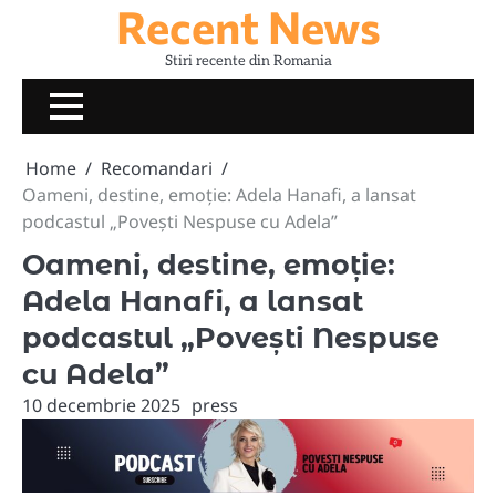
Recent News
Skip
to
Stiri recente din Romania
content
Home
Recomandari
Oameni, destine, emoție: Adela Hanafi, a lansat
podcastul „Povești Nespuse cu Adela”
Oameni, destine, emoție:
Adela Hanafi, a lansat
podcastul „Povești Nespuse
cu Adela”
10 decembrie 2025
press