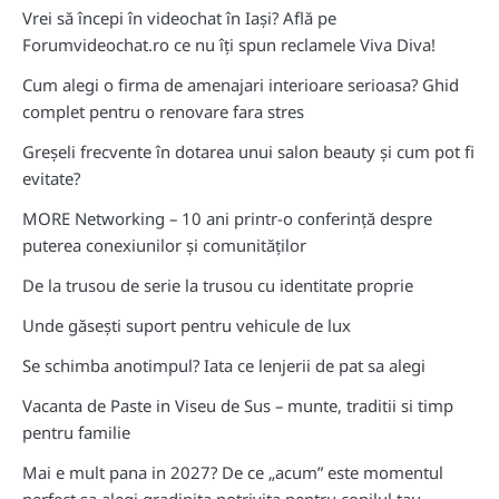
Vrei să începi în videochat în Iași? Află pe
Forumvideochat.ro ce nu îți spun reclamele Viva Diva!
Cum alegi o firma de amenajari interioare serioasa? Ghid
complet pentru o renovare fara stres
Greșeli frecvente în dotarea unui salon beauty și cum pot fi
evitate?
MORE Networking – 10 ani printr-o conferință despre
puterea conexiunilor și comunităților
De la trusou de serie la trusou cu identitate proprie
Unde găsești suport pentru vehicule de lux
Se schimba anotimpul? Iata ce lenjerii de pat sa alegi
Vacanta de Paste in Viseu de Sus – munte, traditii si timp
pentru familie
Mai e mult pana in 2027? De ce „acum” este momentul
perfect sa alegi gradinita potrivita pentru copilul tau