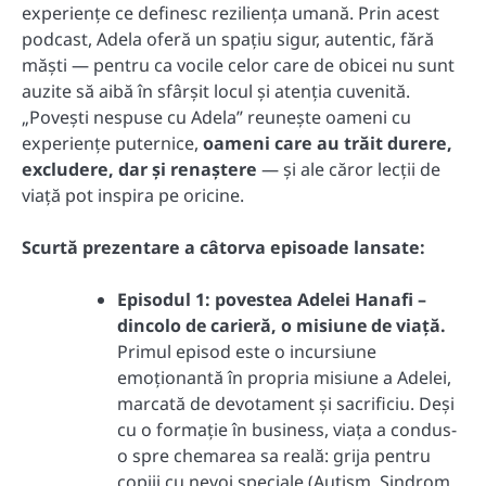
experiențe ce definesc reziliența umană. Prin acest
podcast, Adela oferă un spațiu sigur, autentic, fără
măști — pentru ca vocile celor care de obicei nu sunt
auzite să aibă în sfârșit locul și atenția cuvenită.
„Povești nespuse cu Adela” reunește oameni cu
experiențe puternice,
oameni care au trăit durere,
excludere, dar și renaștere
— și ale căror lecții de
viață pot inspira pe oricine.
Scurtă prezentare a câtorva episoade lansate:
Episodul 1: povestea Adelei Hanafi –
dincolo de carieră, o misiune de viață.
Primul episod este o incursiune
emoționantă în propria misiune a Adelei,
marcată de devotament și sacrificiu. Deși
cu o formație în business, viața a condus-
o spre chemarea sa reală: grija pentru
copiii cu nevoi speciale (Autism, Sindrom