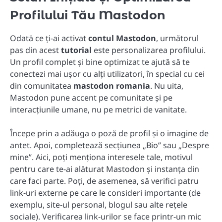
Profilului Tău Mastodon
Odată ce ți-ai activat
contul Mastodon
, următorul
pas din acest
tutorial
este personalizarea profilului.
Un profil complet și bine optimizat te ajută să te
conectezi mai ușor cu alți utilizatori, în special cu cei
din comunitatea
mastodon romania
. Nu uita,
Mastodon pune accent pe comunitate și pe
interacțiunile umane, nu pe metrici de vanitate.
Începe prin a adăuga o poză de profil și o imagine de
antet. Apoi, completează secțiunea „Bio” sau „Despre
mine”. Aici, poți menționa interesele tale, motivul
pentru care te-ai alăturat Mastodon și instanța din
care faci parte. Poți, de asemenea, să verifici patru
link-uri externe pe care le consideri importante (de
exemplu, site-ul personal, blogul sau alte rețele
sociale). Verificarea link-urilor se face printr-un mic