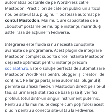
automatiza postările de pe WordPress către
Mastodon. Practic, ori de câte ori publici un articol
nou pe site-ul tău, pluginul îl postează automat pe
contul Mastodon
. Mai mult, are capacitatea de a
„boost-a” postările pe multiple instanțe, mărindu-ți
astfel raza de acțiune în Fediverse.
Integrarea este fluidă și nu necesită cunoștințe
avansate de programare. Acest plugin de integrare
Mastodon complet suportă orice instanță Mastodon,
deși este optimizat pentru instanțe precum
social.5th.ro
. Este o soluție perfectă de automatizare
Mastodon WordPress pentru bloggeri și creatorii de
conținut. Pe lângă partajarea automată, pluginul îți
permite să afișezi feed-uri Mastodon direct pe site-ul
tău, să urmărești statistici de bază și să îți verifici
profilul, totul dintr-un singur instrument puternic.
Pentru a afla mai multe despre cum poți folosi acest
plugin pentru a conecta site-ul tău la Fediverse,