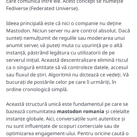
care comunică între ele. Acest concept se numește
Fediverse (Federated Universe).
Ideea principală este că nici o companie nu deține
Mastodon. Niciun server nu are control absolut. Dacă
sunteți nemulțumit de regulile sau moderarea unui
anumit server, vă puteți muta cu ușurință pe o altă
instanță, păstrând legătura cu utilizatorii de pe
serverul inițial. Această descentralizare elimină riscul
ca o singură entitate să vă controleze datele, accesul
sau fluxul de știri. Algoritmii nu dictează ce vedeți. Vă
bucurați de postările celor pe care îi urmăriți, în
ordine cronologică simplă.
Această structură unică este fundamentul pe care se
bazează comunitatea
mastodon romania
și celelalte
instanțe globale. Aici, conversațiile sunt autentice și
nu sunt influențate de scopuri comerciale sau de
optimizarea engagement-ului. Pentru oricine caută o