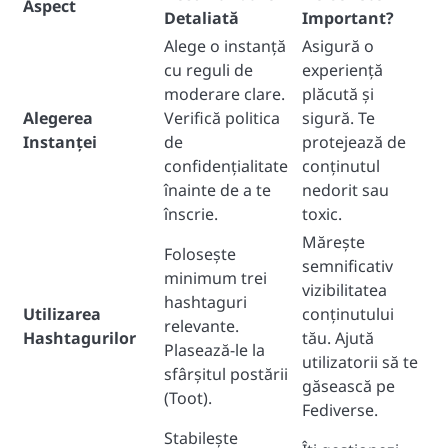
Aspect
Detaliată
Important?
Alege o instanță
Asigură o
cu reguli de
experiență
moderare clare.
plăcută și
Alegerea
Verifică politica
sigură. Te
Instanței
de
protejează de
confidențialitate
conținutul
înainte de a te
nedorit sau
înscrie.
toxic.
Mărește
Folosește
semnificativ
minimum trei
vizibilitatea
hashtaguri
Utilizarea
conținutului
relevante.
Hashtagurilor
tău. Ajută
Plasează-le la
utilizatorii să te
sfârșitul postării
găsească pe
(Toot).
Fediverse.
Stabilește