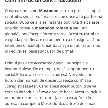
Cum îmi fac un cont Mastodon?
Crearea unui
cont Mastodon
este un proces simplu
și intuitiv, similar cu înscrierea pe orice altă platformă
socială. După ce ai ales instanța potrivită (fie că este
una din rețeaua
mastodon romania
sau una
globală), poți începe înregistrarea. Acest
tutorial
te
va ghida prin fiecare ecran pentru a te asigura că nu
întâmpini dificultăți. Chiar dacă ești un utilizator nou
în Fediverse, pașii sunt ușor de urmat.
Primul pas este accesarea paginii principale a
instanței alese. De exemplu, dacă ai optat pentru
social.5th.ro, accesezi acea adresă. Vei vedea un
buton clar marcat, de obicei „Creează cont” sau
„Înregistrează-te”. Când apeși acest buton, ți se va
cere să introduci câteva date de bază. Acestea includ
un nume de utilizator dorit (acesta va apărea în
adresa ta completă Mastodon), o adresă de email