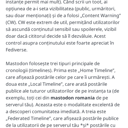
instanțe permit mai mult). Când scrii un toot, ai
opțiunea de a-i seta vizibilitatea (public, urmăritori,
sau doar menționați) și de a folosi „Content Warning”
(CW). CW este extrem de util, permițând utilizatorilor
să ascundă conținutul sensibil sau spoilerele, vizibil
doar dacă cititorul decide să îl dezvăluie. Acest
control asupra conținutului este foarte apreciat în
Fediverse.
Mastodon folosește trei tipuri principale de
cronologii (timelines). Prima este „Home Timeline”,
care afișează postările celor pe care îi urmărești. A
doua este „Local Timeline”, care arată postările
publice ale tuturor utilizatorilor de pe instanța ta (de
exemplu, toți cei din
mastodon romania
de pe
serverul tău). Aceasta este o modalitate excelentă de
a descoperi comunitatea imediată. A treia este
„Federated Timeline”, care afișează postările publice
de la utilizatorii de pe serverul tău *și* postările cu