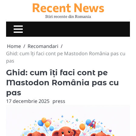
Recent News
Skip
to
Stiri recente din Romania
content
Home
Recomandari
Ghid: cum îți faci cont pe Mastodon România pas cu
pas
Ghid: cum îți faci cont pe
Mastodon România pas cu
pas
17 decembrie 2025
press