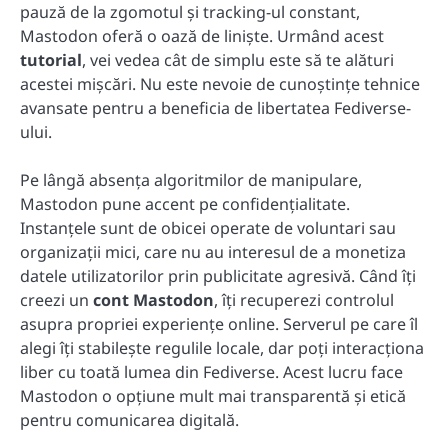
pauză de la zgomotul și tracking-ul constant,
Mastodon oferă o oază de liniște. Urmând acest
tutorial
, vei vedea cât de simplu este să te alături
acestei mișcări. Nu este nevoie de cunoștințe tehnice
avansate pentru a beneficia de libertatea Fediverse-
ului.
Pe lângă absența algoritmilor de manipulare,
Mastodon pune accent pe confidențialitate.
Instanțele sunt de obicei operate de voluntari sau
organizații mici, care nu au interesul de a monetiza
datele utilizatorilor prin publicitate agresivă. Când îți
creezi un
cont Mastodon
, îți recuperezi controlul
asupra propriei experiențe online. Serverul pe care îl
alegi îți stabilește regulile locale, dar poți interacționa
liber cu toată lumea din Fediverse. Acest lucru face
Mastodon o opțiune mult mai transparentă și etică
pentru comunicarea digitală.