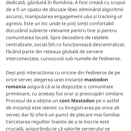
dedicată, găzduită în România. A fost creată cu scopul
de a fi un spațiu de discuție liber, eliminând algoritmii
ascunși, manipularea engagement-ului și tracking-ul
agresiv. Este un loc unde te poți simți confortabil
discutând subiecte relevante pentru tine și pentru
comunitatea locală. Spre deosebire de rețelele
centralizate, social.5th.ro funcționează descentralizat,
făcând parte din rețeaua globală de servere
interconectate, cunoscută sub numele de Fediverse.
Deși poți interacționa cu oricine din Fediverse de pe
orice server, alegerea unei instanțe
mastodon
romania
asigură că ai la dispoziție o comunitate
primitoare, cu aceeași fus orar și preocupări similare.
Procesul de a obține un
cont Mastodon
pe o astfel
de instanță este identic cu înregistrarea pe orice alt
server, dar îți oferă un punct de plecare mai familiar.
Cercetarea regulilor înainte de a te înscrie este
crucială, asigurându-te că valorile serverului se