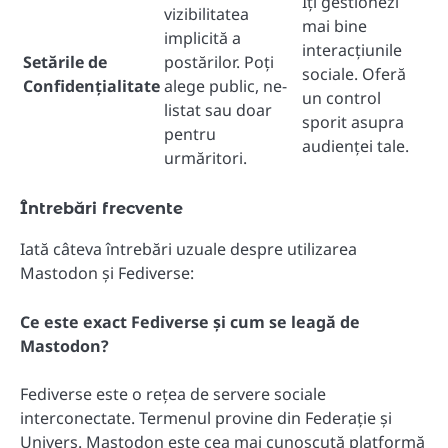
Îți gestionezi
vizibilitatea
mai bine
implicită a
interacțiunile
Setările de
postărilor. Poți
sociale. Oferă
Confidențialitate
alege public, ne-
un control
listat sau doar
sporit asupra
pentru
audienței tale.
urmăritori.
Întrebări frecvente
Iată câteva întrebări uzuale despre utilizarea
Mastodon și Fediverse:
Ce este exact Fediverse și cum se leagă de
Mastodon?
Fediverse este o rețea de servere sociale
interconectate. Termenul provine din Federație și
Univers. Mastodon este cea mai cunoscută platformă