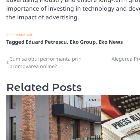
importance of investing in technology and deve
the impact of advertising.
RECOMANDARI
Tagged
Eduard Petrescu
,
Eko Group
,
Eko News
Cum sa obtii performanta prin
Alegerea Pr
Navigare
promovarea online?
în
articole
Related Posts