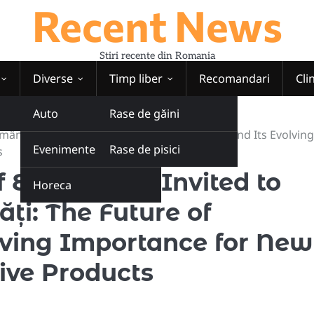
Recent News
Stiri recente din Romania
Diverse
Timp liber
Recomandari
Cli
Auto
Rase de găini
nia Actualități: The Future of Advertising and Its Evolving
Evenimente
Rase de pisici
s
 EKO Group, Invited to
Horeca
ți: The Future of
lving Importance for New
ive Products