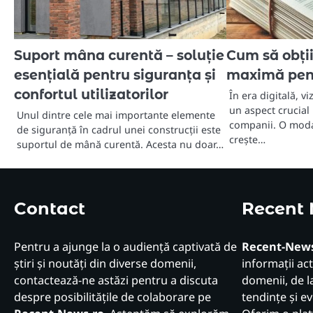
Suport mâna curentă – soluție
Cum să obți
esențială pentru siguranța și
maximă pen
confortul utilizatorilor
În era digitală, vi
un aspect crucial
Unul dintre cele mai importante elemente
companii. O modal
de siguranță în cadrul unei construcții este
crește…
suportul de mână curentă. Acesta nu doar…
Contact
Recent
Pentru a ajunge la o audiență captivată de
Recent-News
știri și noutăți din diverse domenii,
informații act
contactează-ne astăzi pentru a discuta
domenii, de la
despre posibilitățile de colaborare pe
tendințe și e