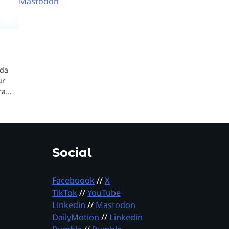
Mastodon
nda
ur
ura…
Social
Faceboook
//
X
TikTok
//
YouTube
Linkedin
//
Mastodon
DailyMotion
//
Linkedin