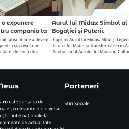
i o expunere
Aurul lui Midas: Simbol al
tru compania ta
Bogăției și Puterii.
zibilitatea online a devenit
Cuprins Aurul lui Midas: Mitul și Lege
 pentru succesul unei
Istoria lui Midas și Transformarea în A
itate eficientă de a
Simbolismul Aurului lui Midas în Cult
 News
Parteneri
.ro
este sursa ta de
Stiri Sociale
uale și relevante din diverse
 știri internaționale la
venimente de actualitate.