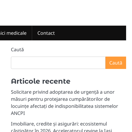
nici medicale
Contact
Caută
Caută
Articole recente
Solicitare privind adoptarea de urgență a unor
măsuri pentru protejarea cumpărătorilor de
locuințe afectați de indisponibilitatea sistemelor
ANCPI
Imobiliare, credite și asigurări: ecosistemul
câștigător în 2026. Acceleratorul revine la Iași