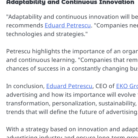
Adaptability and Continuous Innovation
"Adaptability and continuous innovation will be
recommends
Eduard Petrescu
. "Companies nee
technologies and strategies."
Petrescu highlights the importance of an orga
and continuous learning. "Companies that remai
chances of success in a constantly changing b
In conclusion,
Eduard Petrescu
, CEO of
EKO Gr
advertising and how its importance will evolve
transformation, personalization, sustainability
trends that will define the future of advertising
With a strategy based on innovation and adapt
advertising industry and ensure long-term gr