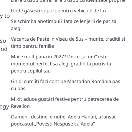
De la trusou de serie la trusou cu identitate proprie
Unde găsești suport pentru vehicule de lux
y to
Se schimba anotimpul? Iata ce lenjerii de pat sa
alegi
Vacanta de Paste in Viseu de Sus – munte, traditii si
lso
timp pentru familie
and
Mai e mult pana in 2027? De ce „acum” este
momentul perfect sa alegi gradinita potrivita
pentru copilul tau
Ghid: cum îți faci cont pe Mastodon România pas
cu pas
Mixit aduce gustări festive pentru petrecerea de
tegy
Revelion
Oameni, destine, emoție: Adela Hanafi, a lansat
podcastul „Povești Nespuse cu Adela”