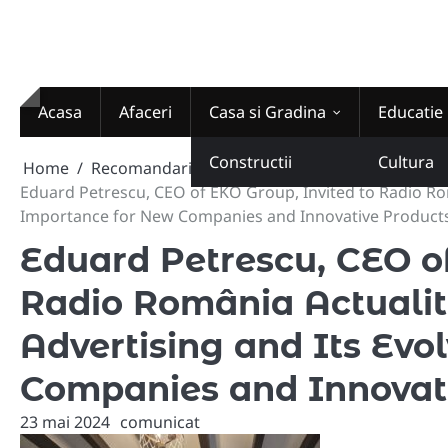
Skip
to
content
Acasa
Afaceri
Casa si Gradina
Educatie
Constructii
Cultura
Home
Recomandari
Eduard Petrescu, CEO of EKO Group, Invited to Radio Româ
Importance for New Companies and Innovative Product
Eduard Petrescu, CEO of
Radio România Actualită
Advertising and Its Evo
Companies and Innovat
23 mai 2024
comunicat