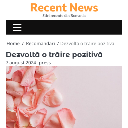
Recent News
Skip
to
Stiri recente din Romania
content
Home
Recomandari
Dezvoltă o trăire pozitivă
Dezvoltă o trăire pozitivă
7 august 2024
press