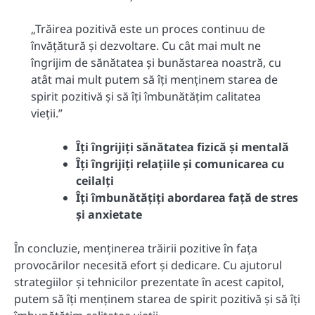
„Trăirea pozitivă este un proces continuu de
învățătură și dezvoltare. Cu cât mai mult ne
îngrijim de sănătatea și bunăstarea noastră, cu
atât mai mult putem să îți menținem starea de
spirit pozitivă și să îți îmbunătățim calitatea
vieții.”
Îți îngrijiți sănătatea fizică și mentală
Îți îngrijiți relațiile și comunicarea cu
ceilalți
Îți îmbunătățiți abordarea față de stres
și anxietate
În concluzie, menținerea trăirii pozitive în fața
provocărilor necesită efort și dedicare. Cu ajutorul
strategiilor și tehnicilor prezentate în acest capitol,
putem să îți menținem starea de spirit pozitivă și să îți