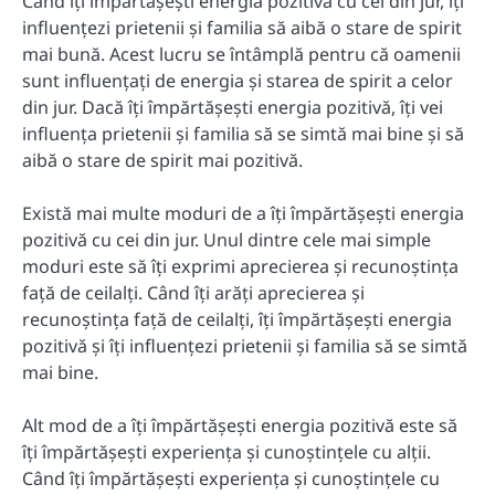
Când îți împărtășești energia pozitivă cu cei din jur, îți
influențezi prietenii și familia să aibă o stare de spirit
mai bună. Acest lucru se întâmplă pentru că oamenii
sunt influențați de energia și starea de spirit a celor
din jur. Dacă îți împărtășești energia pozitivă, îți vei
influența prietenii și familia să se simtă mai bine și să
aibă o stare de spirit mai pozitivă.
Există mai multe moduri de a îți împărtășești energia
pozitivă cu cei din jur. Unul dintre cele mai simple
moduri este să îți exprimi aprecierea și recunoștința
față de ceilalți. Când îți arăți aprecierea și
recunoștința față de ceilalți, îți împărtășești energia
pozitivă și îți influențezi prietenii și familia să se simtă
mai bine.
Alt mod de a îți împărtășești energia pozitivă este să
îți împărtășești experiența și cunoștințele cu alții.
Când îți împărtășești experiența și cunoștințele cu