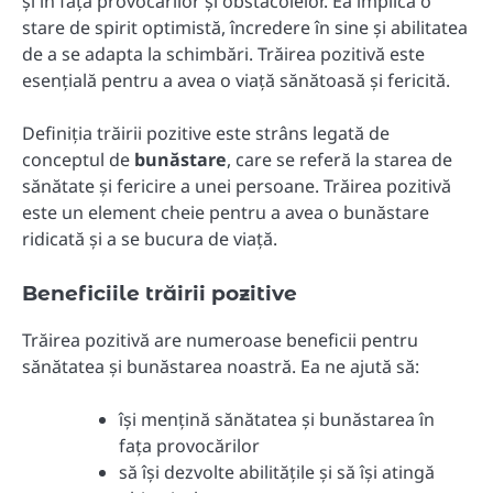
și în fața provocărilor și obstacolelor. Ea implică o
stare de spirit optimistă, încredere în sine și abilitatea
de a se adapta la schimbări. Trăirea pozitivă este
esențială pentru a avea o viață sănătoasă și fericită.
Definiția trăirii pozitive este strâns legată de
conceptul de
bunăstare
, care se referă la starea de
sănătate și fericire a unei persoane. Trăirea pozitivă
este un element cheie pentru a avea o bunăstare
ridicată și a se bucura de viață.
Beneficiile trăirii pozitive
Trăirea pozitivă are numeroase beneficii pentru
sănătatea și bunăstarea noastră. Ea ne ajută să:
își mențină sănătatea și bunăstarea în
fața provocărilor
să își dezvolte abilitățile și să își atingă