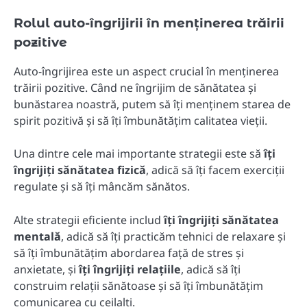
Rolul auto-îngrijirii în menținerea trăirii
pozitive
Auto-îngrijirea este un aspect crucial în menținerea
trăirii pozitive. Când ne îngrijim de sănătatea și
bunăstarea noastră, putem să îți menținem starea de
spirit pozitivă și să îți îmbunătățim calitatea vieții.
Una dintre cele mai importante strategii este să
îți
îngrijiți sănătatea fizică
, adică să îți facem exerciții
regulate și să îți mâncăm sănătos.
Alte strategii eficiente includ
îți îngrijiți sănătatea
mentală
, adică să îți practicăm tehnici de relaxare și
să îți îmbunătățim abordarea față de stres și
anxietate, și
îți îngrijiți relațiile
, adică să îți
construim relații sănătoase și să îți îmbunătățim
comunicarea cu ceilalți.