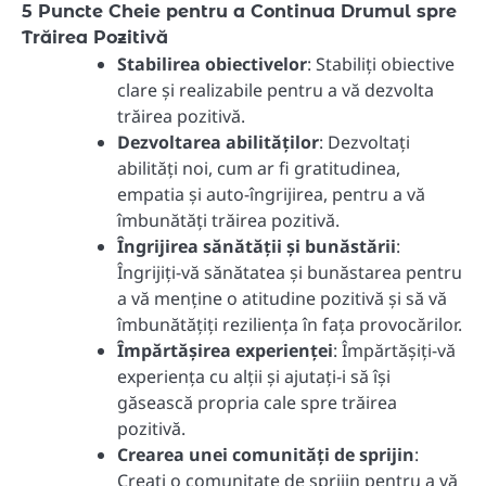
5 Puncte Cheie pentru a Continua Drumul spre
Trăirea Pozitivă
Stabilirea obiectivelor
: Stabiliți obiective
clare și realizabile pentru a vă dezvolta
trăirea pozitivă.
Dezvoltarea abilităților
: Dezvoltați
abilități noi, cum ar fi gratitudinea,
empatia și auto-îngrijirea, pentru a vă
îmbunătăți trăirea pozitivă.
Îngrijirea sănătății și bunăstării
:
Îngrijiți-vă sănătatea și bunăstarea pentru
a vă menține o atitudine pozitivă și să vă
îmbunătățiți reziliența în fața provocărilor.
Împărtășirea experienței
: Împărtășiți-vă
experiența cu alții și ajutați-i să își
găsească propria cale spre trăirea
pozitivă.
Crearea unei comunități de sprijin
:
Creați o comunitate de sprijin pentru a vă