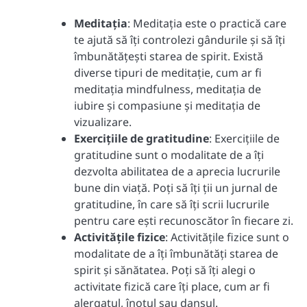
Meditația
: Meditația este o practică care
te ajută să îți controlezi gândurile și să îți
îmbunătățești starea de spirit. Există
diverse tipuri de meditație, cum ar fi
meditația mindfulness, meditația de
iubire și compasiune și meditația de
vizualizare.
Exercițiile de gratitudine
: Exercițiile de
gratitudine sunt o modalitate de a îți
dezvolta abilitatea de a aprecia lucrurile
bune din viață. Poți să îți ții un jurnal de
gratitudine, în care să îți scrii lucrurile
pentru care ești recunoscător în fiecare zi.
Activitățile fizice
: Activitățile fizice sunt o
modalitate de a îți îmbunătăți starea de
spirit și sănătatea. Poți să îți alegi o
activitate fizică care îți place, cum ar fi
alergatul, înotul sau dansul.