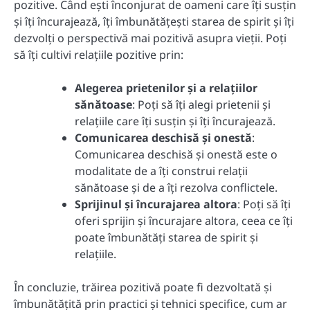
pozitive. Când ești înconjurat de oameni care îți susțin
și îți încurajează, îți îmbunătățești starea de spirit și îți
dezvolți o perspectivă mai pozitivă asupra vieții. Poți
să îți cultivi relațiile pozitive prin:
Alegerea prietenilor și a relațiilor
sănătoase
: Poți să îți alegi prietenii și
relațiile care îți susțin și îți încurajează.
Comunicarea deschisă și onestă
:
Comunicarea deschisă și onestă este o
modalitate de a îți construi relații
sănătoase și de a îți rezolva conflictele.
Sprijinul și încurajarea altora
: Poți să îți
oferi sprijin și încurajare altora, ceea ce îți
poate îmbunătăți starea de spirit și
relațiile.
În concluzie, trăirea pozitivă poate fi dezvoltată și
îmbunătățită prin practici și tehnici specifice, cum ar