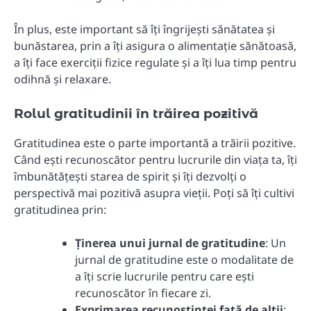
În plus, este important să îți îngrijești sănătatea și
bunăstarea, prin a îți asigura o alimentație sănătoasă,
a îți face exerciții fizice regulate și a îți lua timp pentru
odihnă și relaxare.
Rolul gratitudinii în trăirea pozitivă
Gratitudinea este o parte importantă a trăirii pozitive.
Când ești recunoscător pentru lucrurile din viața ta, îți
îmbunătățești starea de spirit și îți dezvolți o
perspectivă mai pozitivă asupra vieții. Poți să îți cultivi
gratitudinea prin:
Ținerea unui jurnal de gratitudine
: Un
jurnal de gratitudine este o modalitate de
a îți scrie lucrurile pentru care ești
recunoscător în fiecare zi.
Exprimarea recunoștinței față de alții
: