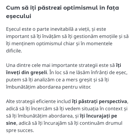
Cum să îți păstrezi optimismul în fața
eșecului
Eșecul este o parte inevitabilă a vieții, și este
important să îți învățăm să îți gestionăm emoțiile și să
îți menținem optimismul chiar și în momentele
dificile.
Una dintre cele mai importante strategii este să
îți
înveți din greșeli
. În loc să ne lăsăm înfrânți de eșec,
putem să îți analizăm ce a mers greșit și să îți
îmbunătățim abordarea pentru viitor.
Alte strategii eficiente includ
îți păstrați perspectiva
,
adică să îți încercăm să îți vedem situația în context și
să îți îmbunătățim abordarea, și
îți încurajați pe
sine
, adică să îți încurajăm să îți continuăm drumul
spre succes.