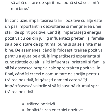
să aibă o stare de spirit mai bună și să se simtă
mai bine.”
În concluzie, împărtășirea trăirii pozitive cu alții este
un pas important în dezvoltarea și menținerea unei
stări de spirit pozitive. Când îți împărtășești energia
pozitivă cu cei din jur, îți influențezi prietenii și familia
să aibă o stare de spirit mai bună și să se simtă mai
bine. De asemenea, când îți folosești trăirea pozitivă
pentru a ajuta pe alții, îți împărtășești experiența și
cunoștințele cu alții și îți influențezi prietenii și familia
să își găsească propria cale spre trăirea pozitivă. În
final, când îți creezi o comunitate de sprijin pentru
trăirea pozitivă, îți găsești oameni care să îți
împărtășească valorile și să îți susțină drumul spre
trăirea pozitivă.
trăirea pozitivă
împărtășirea energiei pozitive