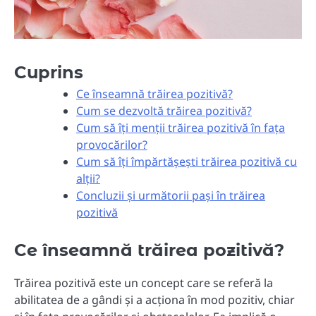
Cuprins
Ce înseamnă trăirea pozitivă?
Cum se dezvoltă trăirea pozitivă?
Cum să îți menții trăirea pozitivă în fața
provocărilor?
Cum să îți împărtășești trăirea pozitivă cu
alții?
Concluzii și următorii pași în trăirea
pozitivă
Ce înseamnă trăirea pozitivă?
Trăirea pozitivă este un concept care se referă la
abilitatea de a gândi și a acționa în mod pozitiv, chiar