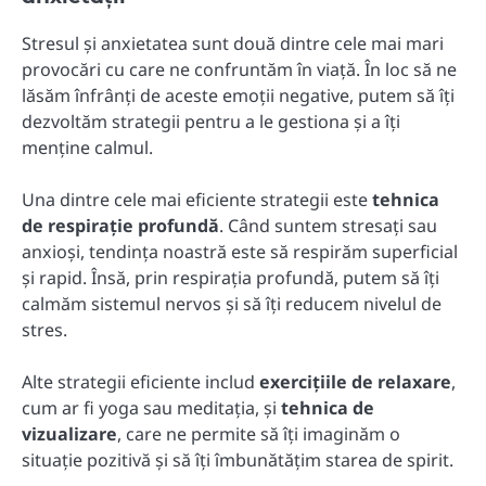
Stresul și anxietatea sunt două dintre cele mai mari
provocări cu care ne confruntăm în viață. În loc să ne
lăsăm înfrânți de aceste emoții negative, putem să îți
dezvoltăm strategii pentru a le gestiona și a îți
menține calmul.
Una dintre cele mai eficiente strategii este
tehnica
de respirație profundă
. Când suntem stresați sau
anxioși, tendința noastră este să respirăm superficial
și rapid. Însă, prin respirația profundă, putem să îți
calmăm sistemul nervos și să îți reducem nivelul de
stres.
Alte strategii eficiente includ
exercițiile de relaxare
,
cum ar fi yoga sau meditația, și
tehnica de
vizualizare
, care ne permite să îți imaginăm o
situație pozitivă și să îți îmbunătățim starea de spirit.