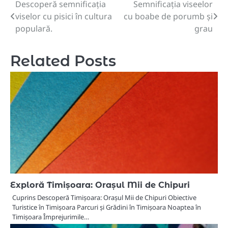
Descoperă semnificația
Semnificația viseelor
Navigare
viselor cu pisici în cultura
cu boabe de porumb și
în
populară.
grau
articole
Related Posts
Exploră Timișoara: Orașul Mii de Chipuri
Cuprins Descoperă Timișoara: Orașul Mii de Chipuri Obiective
Turistice în Timișoara Parcuri și Grădini în Timișoara Noaptea în
Timișoara Împrejurimile…