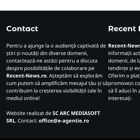
Contact
Recent
Pentru a ajunge la o audiență captivată de
Recent-News
știri și noutăți din diverse domenii,
informații act
contactează-ne astăzi pentru a discuta
domenii, de la
despre posibilitățile de colaborare pe
tendințe și e
Recent-News.ro
. Așteptăm să explorăm
Oferim o plat
cum putem să amplificăm mesajul tău și să
promovezi con
contribuim la creșterea vizibilității tale în
să îl aduci în 
mediul online!
interesați.
Website realizat de
SC ARC MEDIASOFT
SRL
. Contact:
office@e-agentie.ro