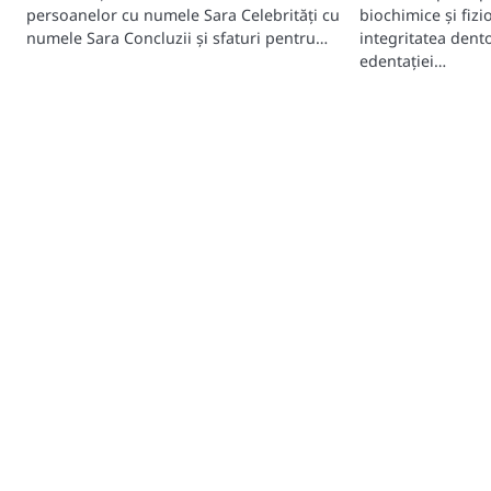
persoanelor cu numele Sara Celebrități cu
biochimice și fizi
numele Sara Concluzii și sfaturi pentru…
integritatea dento
edentației…