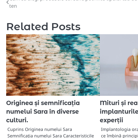
ten
în
articole
Related Posts
Originea și semnificația
Mituri și re
numelui Sara în diverse
implanturil
culturi.
experții
Cuprins Originea numelui Sara
Implantologia or
Semnificația numelui Sara Caracteristicile
ce îmbină princip