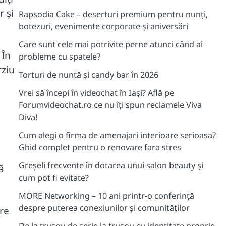
r și
Rapsodia Cake – deserturi premium pentru nunți,
botezuri, evenimente corporate și aniversări
Care sunt cele mai potrivite perne atunci când ai
 În
probleme cu spatele?
rziu
Torturi de nuntă și candy bar în 2026
Vrei să începi în videochat în Iași? Află pe
Forumvideochat.ro ce nu îți spun reclamele Viva
Diva!
Cum alegi o firma de amenajari interioare serioasa?
Ghid complet pentru o renovare fara stres
Greșeli frecvente în dotarea unui salon beauty și
ă
cum pot fi evitate?
MORE Networking – 10 ani printr-o conferință
despre puterea conexiunilor și comunităților
are