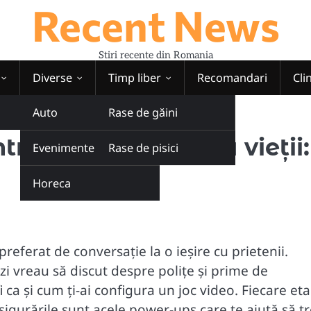
Recent News
Stiri recente din Romania
Diverse
Timp liber
Recomandari
Cli
Auto
Rase de găini
re etapă a vieții: ce trebuie să știi
tru fiecare etapă a vieții:
Evenimente
Rase de pisici
Horeca
preferat de conversație la o ieșire cu prietenii.
i vreau să discut despre polițe și prime de
i ca și cum ți-ai configura un joc video. Fiecare et
r asigurările sunt acele power-ups care te ajută să tr