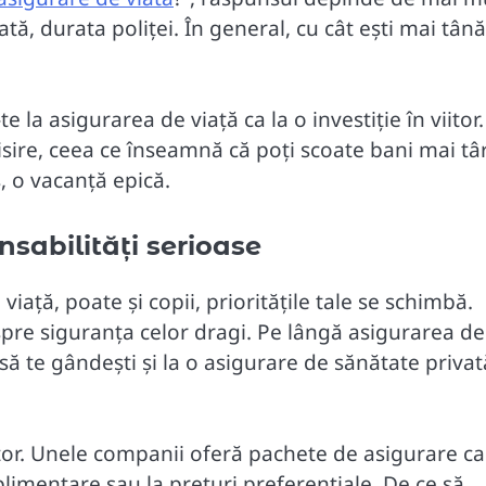
tă, durata poliței. În general, cu cât ești mai tână
la asigurarea de viață ca la o investiție în viitor.
isire, ceea ce înseamnă că poți scoate bani mai tâ
, o vacanță epică.
onsabilități serioase
viață, poate și copii, prioritățile tale se schimbă.
spre siguranța celor dragi. Pe lângă asigurarea de
i să te gândești și la o asigurare de sănătate privat
jator. Unele companii oferă pachete de asigurare c
plimentare sau la prețuri preferențiale. De ce să