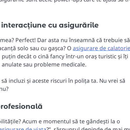
a interacțiune cu asigurările
 lumea? Perfect! Dar asta nu înseamnă că trebuie să
vacanță solo sau cu gașca? O
asigurare de calatori
puțin decât o cină fancy într-un oraș turistic și îți
ri anulate sau probleme medicale.
ă incluzi și aceste riscuri în polița ta. Nu vrei să
 nu?
profesională
bilitățile? Acum e momentul să te gândești la o
asigurare de viata
?”, răspunsul depinde de mai mu