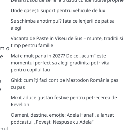
De la trusou de serie la trusou cu identitate proprie
Unde găsești suport pentru vehicule de lux
Se schimba anotimpul? Iata ce lenjerii de pat sa
alegi
Vacanta de Paste in Viseu de Sus – munte, traditii si
timp pentru familie
um o
te
Mai e mult pana in 2027? De ce „acum” este
momentul perfect sa alegi gradinita potrivita
pentru copilul tau
Ghid: cum îți faci cont pe Mastodon România pas
e
cu pas
e
Mixit aduce gustări festive pentru petrecerea de
Revelion
Oameni, destine, emoție: Adela Hanafi, a lansat
podcastul „Povești Nespuse cu Adela”
erul