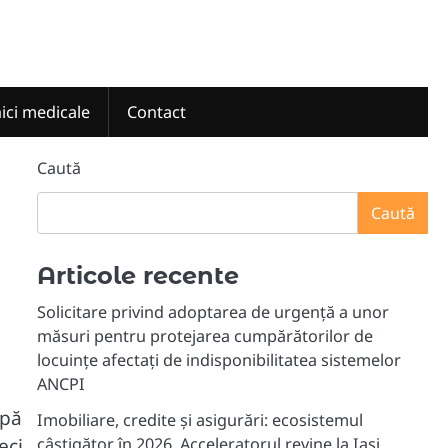
nici medicale
Contact
Caută
Caută
Articole recente
Solicitare privind adoptarea de urgență a unor
măsuri pentru protejarea cumpărătorilor de
locuințe afectați de indisponibilitatea sistemelor
ANCPI
apă
Imobiliare, credite și asigurări: ecosistemul
eci
câștigător în 2026. Acceleratorul revine la Iași