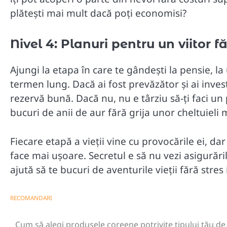
plătești mai mult dacă poți economisi?
Nivel 4: Planuri pentru un viitor fă
Ajungi la etapa în care te gândești la pensie, la 
termen lung. Dacă ai fost prevăzător și ai inves
rezervă bună. Dacă nu, nu e târziu să-ți faci un 
bucuri de anii de aur fără grija unor cheltuieli 
Fiecare etapă a vieții vine cu provocările ei, dar
face mai ușoare. Secretul e să nu vezi asigurările
ajută să te bucuri de aventurile vieții fără stres i
RECOMANDARI
Cum să alegi produsele coreene potrivite tipului tău de
Navigare