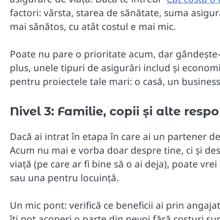
factori: vârsta, starea de sănătate, suma asigura
mai sănătos, cu atât costul e mai mic.
Poate nu pare o prioritate acum, dar gândește-te 
plus, unele tipuri de asigurări includ și econom
pentru proiectele tale mari: o casă, un business
Nivel 3: Familie, copii și alte resp
Dacă ai intrat în etapa în care ai un partener de 
Acum nu mai e vorba doar despre tine, ci și de
viață (pe care ar fi bine să o ai deja), poate vre
sau una pentru locuință.
Un mic pont: verifică ce beneficii ai prin anga
îți pot acoperi o parte din nevoi fără costuri su