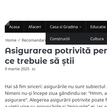
Skip
to
content
Acasa
Afaceri
Casa si Gradina
Educatie
Constructii
Cultura
Home
Recomandari
Asigurarea potrivită pentru fieca
Asigurarea potrivită pen
ce trebuie să știi
9 martie 2025
sc
Hai să fim sinceri: asigurările nu sunt subiectul 
Nimeni nu-și începe ziua gândindu-se: “Hmm, az
asigurare”. Alegerea asigurării potrivite poate f
a vieții vine cu provocările și “misiunile” ei, ia