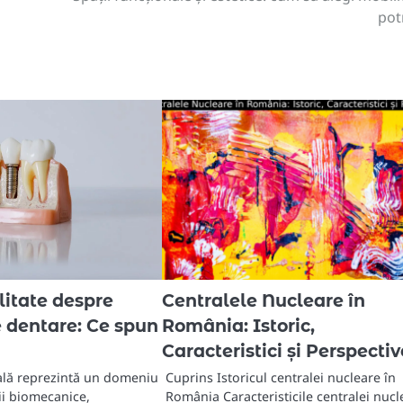
potr
alitate despre
Centralele Nucleare în
e dentare: Ce spun
România: Istoric,
Caracteristici și Perspectiv
ală reprezintă un domeniu
Cuprins Istoricul centralei nucleare în
ii biomecanice,
România Caracteristicile centralei nucl