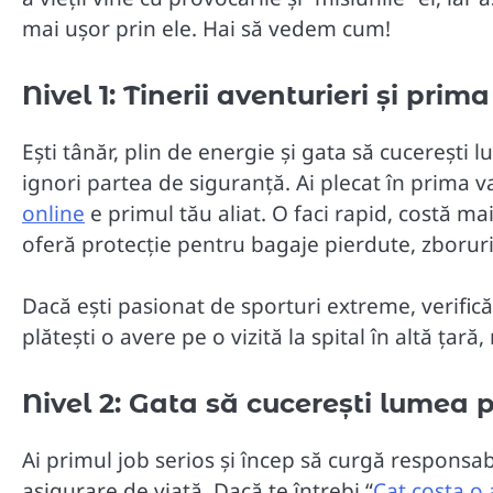
mai ușor prin ele. Hai să vedem cum!
Nivel 1: Tinerii aventurieri și prim
Ești tânăr, plin de energie și gata să cucerești
ignori partea de siguranță. Ai plecat în prima 
online
e primul tău aliat. O faci rapid, costă mai 
oferă protecție pentru bagaje pierdute, zboru
Dacă ești pasionat de sporturi extreme, verifică s
plătești o avere pe o vizită la spital în altă țară,
Nivel 2: Gata să cucerești lumea 
Ai primul job serios și încep să curgă responsa
asigurare de viață. Dacă te întrebi “
Cat costa o 