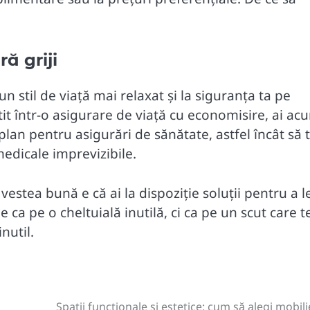
ră griji
un stil de viață mai relaxat și la siguranța ta pe
tit într-o asigurare de viață cu economisire, ai ac
plan pentru asigurări de sănătate, astfel încât să 
medicale imprevizibile.
 vestea bună e că ai la dispoziție soluții pentru a l
 ca pe o cheltuială inutilă, ci ca pe un scut care t
nutil.
Spații funcționale și estetice: cum să alegi mobili