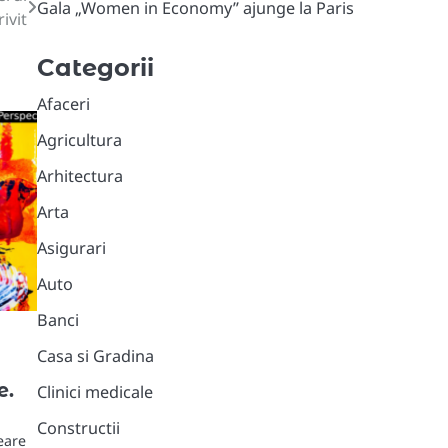
Gala „Women in Economy” ajunge la Paris
ivit
Categorii
Afaceri
Agricultura
Arhitectura
Arta
Asigurari
Auto
Banci
Casa si Gradina
e.
Clinici medicale
Constructii
eare