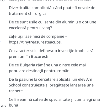
Diverticulita complicată: când poate fi nevoie de
tratament chirurgical
De ce sunt ușile culisante din aluminiu o opțiune
excelentă pentru living?
cățeluși rase mici de companie –
e
https://tinytreasuresteacups.
Ce caracteristici definesc o investiție imobiliară
premium în București
De ce Bulgaria rămâne una dintre cele mai
populare destinații pentru români
De la pasiune la cercetare aplicată: un elev Am
School construiește și pregătește lansarea unei
rachete
Ce înseamnă cafea de specialitate și cum alegi una
bună
lți