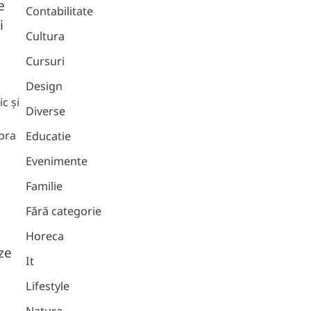
e
Contabilitate
i
Cultura
Cursuri
Design
c și
Diverse
pra
Educatie
Evenimente
Familie
Fără categorie
Horeca
ze
It
Lifestyle