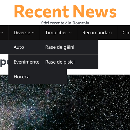
Recent News
Stiri recente din Romania
Diverse
Timp liber
Recomandari
Cli
Auto
Rase de găini
nevoile dvs.
pentru nevoile dvs.
Evenimente
Rase de pisici
Horeca