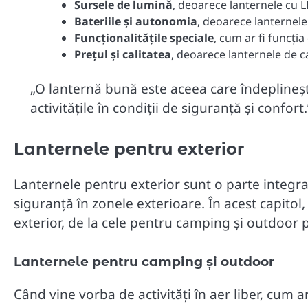
Sursele de lumină
, deoarece lanternele cu L
Bateriile și autonomia
, deoarece lanternele
Funcționalitățile speciale
, cum ar fi funcți
Prețul și calitatea
, deoarece lanternele de ca
„O lanternă bună este aceea care îndeplineșt
activitățile în condiții de siguranță și confort.
Lanternele pentru exterior
Lanternele pentru exterior sunt o parte integra
siguranță în zonele exterioare. În acest capitol
exterior, de la cele pentru camping și outdoor p
Lanternele pentru camping și outdoor
Când vine vorba de activități în aer liber, cum a