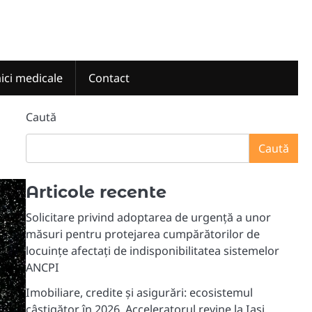
nici medicale
Contact
Caută
Caută
Articole recente
Solicitare privind adoptarea de urgență a unor
măsuri pentru protejarea cumpărătorilor de
locuințe afectați de indisponibilitatea sistemelor
ANCPI
Imobiliare, credite și asigurări: ecosistemul
câștigător în 2026. Acceleratorul revine la Iași