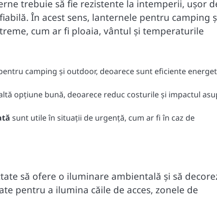
erne trebuie să fie rezistente la intemperii, ușor d
fiabilă. În acest sens, lanternele pentru camping ș
xtreme, cum ar fi ploaia, vântul și temperaturile
entru camping și outdoor, deoarece sunt eficiente energeti
altă opțiune bună, deoarece reduc costurile și impactul asu
ată
sunt utile în situații de urgență, cum ar fi în caz de
ctate să ofere o iluminare ambientală și să decore
izate pentru a ilumina căile de acces, zonele de