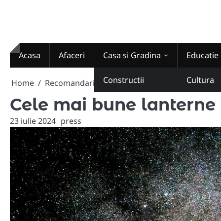
Skip
to
content
Acasa
Afaceri
Casa si Gradina
Educatie
Constructii
Cultura
Home
Recomandari
Cele mai bune lanterne pentru 
Cele mai bune lanterne 
23 iulie 2024
press