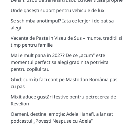
De la trusou de serie la trusou cu identitate proprie
Unde găsești suport pentru vehicule de lux
Se schimba anotimpul? Iata ce lenjerii de pat sa
alegi
Vacanta de Paste in Viseu de Sus – munte, traditii si
timp pentru familie
Mai e mult pana in 2027? De ce „acum” este
momentul perfect sa alegi gradinita potrivita
pentru copilul tau
Ghid: cum îți faci cont pe Mastodon România pas
cu pas
Mixit aduce gustări festive pentru petrecerea de
Revelion
Oameni, destine, emoție: Adela Hanafi, a lansat
podcastul „Povești Nespuse cu Adela”