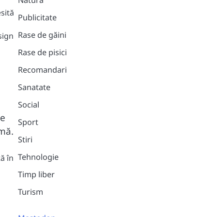
Natura
sită
Publicitate
Rase de găini
sign
Rase de pisici
Recomandari
Sanatate
Social
le
Sport
rmă.
Stiri
Tehnologie
ă în
Timp liber
Turism