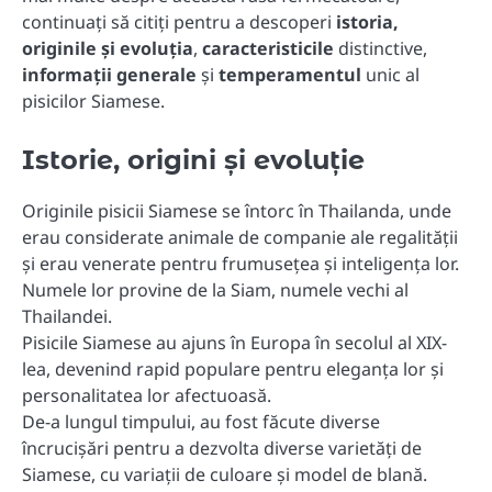
continuați să citiți pentru a descoperi
istoria,
originile și evoluția
,
caracteristicile
distinctive,
informații generale
și
temperamentul
unic al
pisicilor Siamese.
Istorie, origini și evoluție
Originile pisicii Siamese se întorc în Thailanda, unde
erau considerate animale de companie ale regalității
și erau venerate pentru frumusețea și inteligența lor.
Numele lor provine de la Siam, numele vechi al
Thailandei.
Pisicile Siamese au ajuns în Europa în secolul al XIX-
lea, devenind rapid populare pentru eleganța lor și
personalitatea lor afectuoasă.
De-a lungul timpului, au fost făcute diverse
încrucișări pentru a dezvolta diverse varietăți de
Siamese, cu variații de culoare și model de blană.