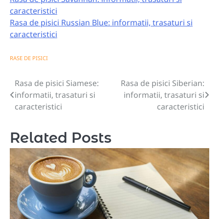
caracteristici
Rasa de pisici Russian Blue: informatii, trasaturi si
caracteristici
RASE DE PISICI
Rasa de pisici Siamese:
Rasa de pisici Siberian:
Navigare
informatii, trasaturi si
informatii, trasaturi si
în
caracteristici
caracteristici
articole
Related Posts