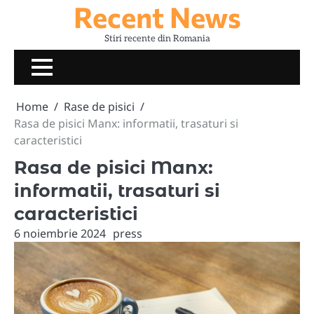
Recent News
Skip
to
Stiri recente din Romania
content
Home
Rase de pisici
Rasa de pisici Manx: informatii, trasaturi si
caracteristici
Rasa de pisici Manx:
informatii, trasaturi si
caracteristici
6 noiembrie 2024
press