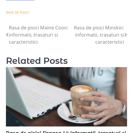
RASE DE PISICI
Rasa de pisici Maine Coon:
Rasa de pisici Minskin:
Navigare
informatii, trasaturi si
informatii, trasaturi si
în
caracteristici
caracteristici
articole
Related Posts
Rasa de pisici Dragon Li: informatii, trasaturi si