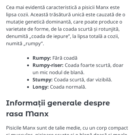
Cea mai evidentă caracteristică a pisicii Manx este
lipsa cozii. Această trăsătură unică este cauzată de o
mutație genetică dominantă, care poate produce o
varietate de forme, de la coada scurtă și rotunjită,
denumită „coada de iepure”, la lipsa totală a cozii,
numită „rumpy”.
Rumpy:
Fără coadă
Rumpy-riser:
Coada foarte scurtă, doar
un mic nodul de blană.
Stumpy:
Coada scurtă, dar vizibilă.
Longy:
Coada normală.
Informații generale despre
rasa Manx
Pisicile Manx sunt de talie medie, cu un corp compact
și musculos, picioare scurte și o blană deasă și moale.