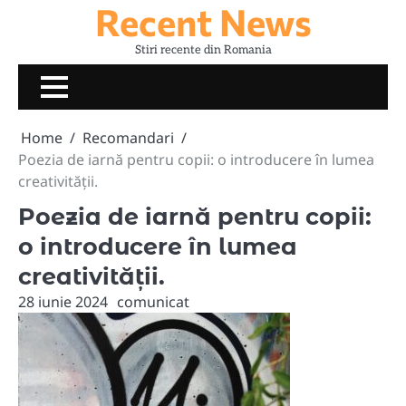
Recent News
Skip
to
Stiri recente din Romania
content
Home
Recomandari
Poezia de iarnă pentru copii: o introducere în lumea
creativității.
Poezia de iarnă pentru copii:
o introducere în lumea
creativității.
28 iunie 2024
comunicat