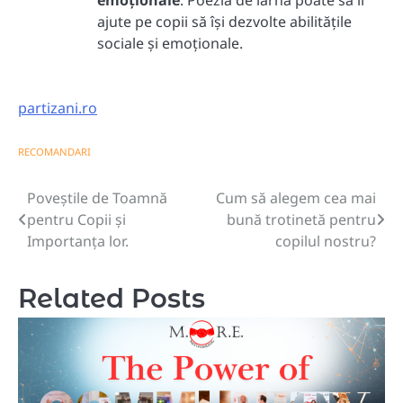
emoționale
: Poezia de iarnă poate să îi
ajute pe copii să își dezvolte abilitățile
sociale și emoționale.
partizani.ro
RECOMANDARI
Poveștile de Toamnă
Cum să alegem cea mai
Navigare
pentru Copii și
bună trotinetă pentru
în
Importanța lor.
copilul nostru?
articole
Related Posts