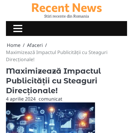
Recent News
Skip
to
Stiri recente din Romania
content
Home
Afaceri
Maximizează Impactul Publicității cu Steaguri
Direcționale!
Maximizează Impactul
Publicității cu Steaguri
Direcționale!
4 aprilie 2024
comunicat