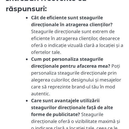
răspunsuri:
Cât de eficiente sunt steagurile
direcționale în atragerea clienților?
Steagurile direcționale sunt extrem de
eficiente în atragerea clienților, deoarece
oferă o indicație vizuală clară a locației și a
ofertelor tale.
Cum pot personaliza steagurile
direcționale pentru afacerea mea?
Poți
personaliza steagurile direcționale prin
alegerea culorilor, designului și mesajelor
care să reprezinte brand-ul tău în mod
autentic.
Care sunt avantajele utilizării
steagurilor direcționale față de alte
forme de publicitate?
Steagurile
direcționale oferă o vizibilitate maximă și
o indicare clară a locației tale, ceea ce le