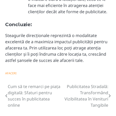
face mai eficiente în atragerea atenției
clienților decât alte forme de publicitate.
Concluzie:
Steagurile direcționale reprezintă o modalitate
excelentă de a maximiza impactul publicității pentru
afacerea ta. Prin utilizarea lor, poți atrage atenția
clienților și îi poți îndruma către locația ta, crescând
astfel șansele de succes ale afacerii tale.
AFACERI
Cum să te remarci pe piața
Publicitatea Stradală:
Navigare
digitală: Sfaturi pentru
Transformând
în
succes în publicitatea
Vizibilitatea în Venituri
online
Tangibile
articole