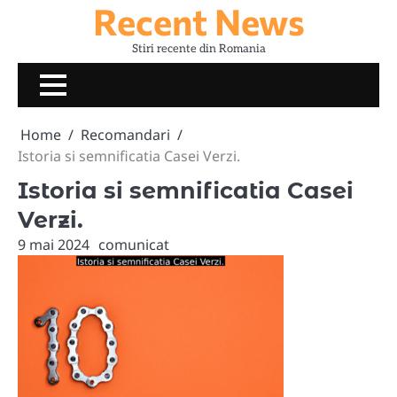
Recent News
Skip
to
Stiri recente din Romania
content
Home
Recomandari
Istoria si semnificatia Casei Verzi.
Istoria si semnificatia Casei
Verzi.
9 mai 2024
comunicat