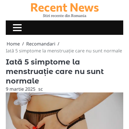
Recent News
Skip
to
Stiri recente din Romania
content
Home
Recomandari
Iată 5 simptome la menstruație care nu sunt normale
Iată 5 simptome la
menstruație care nu sunt
normale
9 martie 2025
sc