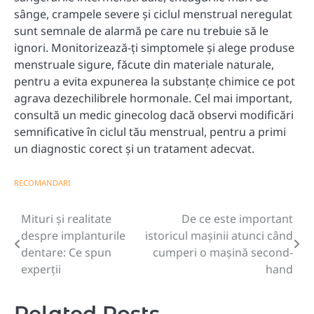
sânge, crampele severe și ciclul menstrual neregulat
sunt semnale de alarmă pe care nu trebuie să le
ignori. Monitorizează-ți simptomele și alege produse
menstruale sigure, făcute din materiale naturale,
pentru a evita expunerea la substanțe chimice ce pot
agrava dezechilibrele hormonale. Cel mai important,
consultă un medic ginecolog dacă observi modificări
semnificative în ciclul tău menstrual, pentru a primi
un diagnostic corect și un tratament adecvat.
RECOMANDARI
Mituri și realitate
De ce este important
Navigare
despre implanturile
istoricul mașinii atunci când
în
dentare: Ce spun
cumperi o mașină second-
experții
hand
articole
Related Posts