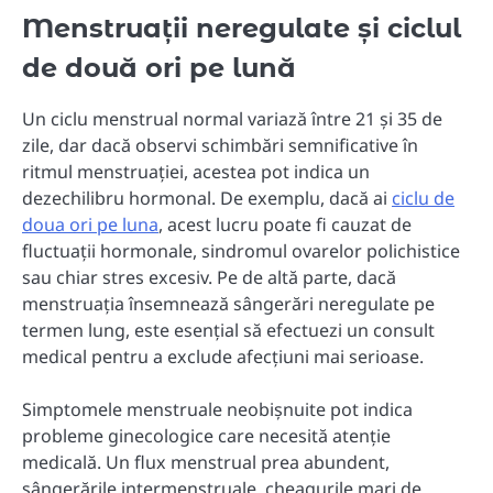
Menstruații neregulate și ciclul
de două ori pe lună
Un ciclu menstrual normal variază între 21 și 35 de
zile, dar dacă observi schimbări semnificative în
ritmul menstruației, acestea pot indica un
dezechilibru hormonal. De exemplu, dacă ai
ciclu de
doua ori pe luna
, acest lucru poate fi cauzat de
fluctuații hormonale, sindromul ovarelor polichistice
sau chiar stres excesiv. Pe de altă parte, dacă
menstruația însemnează sângerări neregulate pe
termen lung, este esențial să efectuezi un consult
medical pentru a exclude afecțiuni mai serioase.
Simptomele menstruale neobișnuite pot indica
probleme ginecologice care necesită atenție
medicală. Un flux menstrual prea abundent,
sângerările intermenstruale, cheagurile mari de