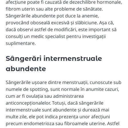
afecțiune poate fi cauzată de dezechilibre hormonale,
fibrom uterin sau alte probleme de sănătate.
Sângerările abundente pot duce la anemie,
provocând oboseală excesivă și slăbiciune. Așa că,
dacă observi astfel de modificări, este important să
consulți un medic specialist pentru investigații
suplimentare.
Sângerări intermenstruale
abundente
Sângerările ușoare dintre menstruații, cunoscute sub
numele de spotting, sunt normale în anumite cazuri,
cum ar fi ovulația sau administrarea
anticoncepționalelor. Totuși, dacă sângerările
intermenstruale sunt abundente și durează mai
multe zile, ele pot indica prezența unor afecțiuni
precum endometrioza sau fibroamele uterine. Astfel