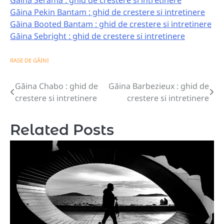
Găina Serama : ghid de crestere si intretinere
Găina Pekin Bantam : ghid de crestere si intretinere
Găina Booted Bantam : ghid de crestere si intretinere
Găina Sebright : ghid de crestere si intretinere
RASE DE GĂINI
Găina Chabo : ghid de
Găina Barbezieux : ghid de
Navigare
crestere si intretinere
crestere si intretinere
în
articole
Related Posts