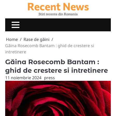
Recent News
Skip
to
Stiri recente din Romania
content
Home
Rase de găini
Găina Rosecomb Bantam : ghid de crestere si
intretinere
Găina Rosecomb Bantam :
ghid de crestere si intretinere
11 noiembrie 2024
press