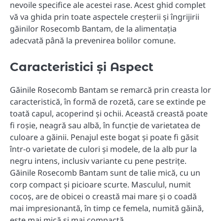
nevoile specifice ale acestei rase. Acest ghid complet
vă va ghida prin toate aspectele creșterii și îngrijirii
găinilor Rosecomb Bantam, de la alimentația
adecvată până la prevenirea bolilor comune.
Caracteristici și Aspect
Găinile Rosecomb Bantam se remarcă prin creasta lor
caracteristică, în formă de rozetă, care se extinde pe
toată capul, acoperind și ochii. Această creastă poate
fi roșie, neagră sau albă, în funcție de varietatea de
culoare a găinii. Penajul este bogat și poate fi găsit
într-o varietate de culori și modele, de la alb pur la
negru intens, inclusiv variante cu pene pestrițe.
Găinile Rosecomb Bantam sunt de talie mică, cu un
corp compact și picioare scurte. Masculul, numit
cocoș, are de obicei o creastă mai mare și o coadă
mai impresionantă, în timp ce femela, numită găină,
este mai mică și mai compactă.