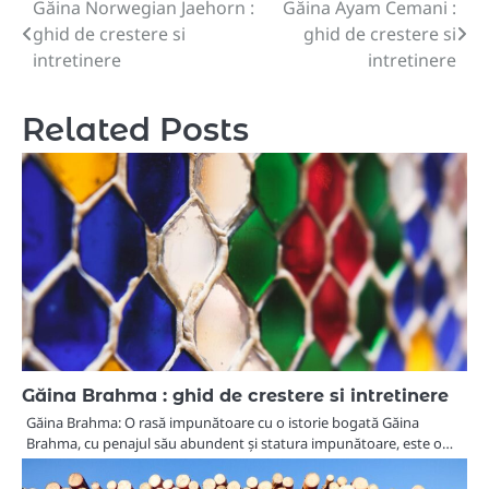
Găina Norwegian Jaehorn :
Găina Ayam Cemani :
Navigare
ghid de crestere si
ghid de crestere si
în
intretinere
intretinere
articole
Related Posts
Găina Brahma : ghid de crestere si intretinere
Găina Brahma: O rasă impunătoare cu o istorie bogată Găina
Brahma, cu penajul său abundent și statura impunătoare, este o…