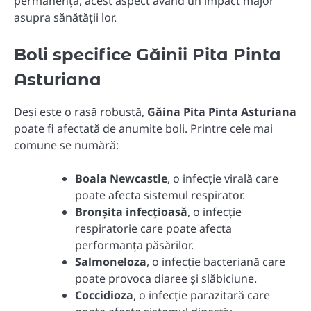
permanență, acest aspect având un impact major
asupra sănătății lor.
Boli specifice Găinii Pita Pinta
Asturiana
Deși este o rasă robustă,
Găina Pita Pinta Asturiana
poate fi afectată de anumite boli. Printre cele mai
comune se numără:
Boala Newcastle
, o infecție virală care
poate afecta sistemul respirator.
Bronșita infecțioasă
, o infecție
respiratorie care poate afecta
performanța păsărilor.
Salmoneloza
, o infecție bacteriană care
poate provoca diaree și slăbiciune.
Coccidioza
, o infecție parazitară care