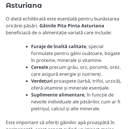
Asturiana
O dietă echilibrată este esențială pentru bunăstarea
oricărei păsări.
Găinile Pita Pinta Asturiana
beneficiază de o alimentație variată care include:
Furaje de înaltă calitate
, special
formulate pentru găini ouătoare, bogate
în proteine, minerale și vitamine.
Cereale
precum grâu, orz, porumb, orez,
care asigură energie și nutrienți.
Verdețuri
proaspete (iarbă, trifoi, urzică),
oferă vitamine și minerale esențiale.
Suplimente alimentare
, în funcție de
nevoile individuale ale păsărilor, cum ar fi
pietrișul, calciul și alte minerale.
Este important să oferiți găinilor apă proaspătă în