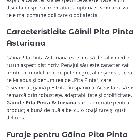
explora caracteristicile specifice acestei rase, vom
discuta despre alimentația sa optimă și vom analiza
cele mai comune boli care o pot afecta.
Caracteristicile Găinii Pita Pinta
Asturiana
Găina Pita Pinta Asturiana este o rasă de talie medie,
cu un aspect distinctiv. Penajul său este caracterizat
printr-un model unic de pete negre, albe și roșii, ceea
ce i-a adus și denumirea de „Pita Pinta”, care
înseamnă „găină pestriță” în spaniolă. Această rasă se
remarcă prin robustețe, adaptabilitate și prolificitate.
Găinile Pita Pinta Asturiana
sunt apreciate pentru
producția bună de ouă albe, cu o coajă tare și gust
delicios.
Furaje pentru Găina Pita Pinta