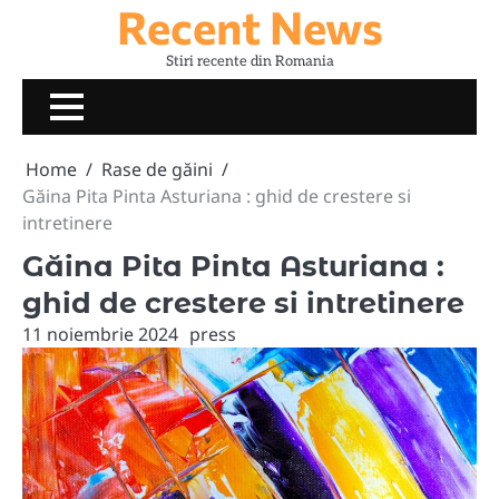
Recent News
Skip
to
Stiri recente din Romania
content
Home
Rase de găini
Găina Pita Pinta Asturiana : ghid de crestere si
intretinere
Găina Pita Pinta Asturiana :
ghid de crestere si intretinere
11 noiembrie 2024
press