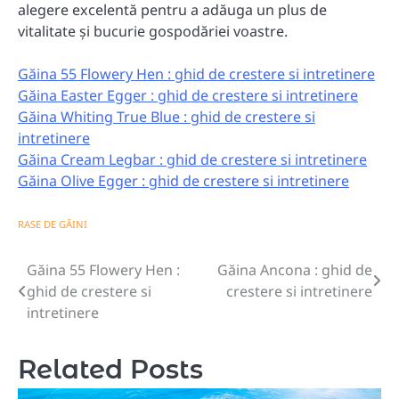
alegere excelentă pentru a adăuga un plus de
vitalitate şi bucurie gospodăriei voastre.
Găina 55 Flowery Hen : ghid de crestere si intretinere
Găina Easter Egger : ghid de crestere si intretinere
Găina Whiting True Blue : ghid de crestere si
intretinere
Găina Cream Legbar : ghid de crestere si intretinere
Găina Olive Egger : ghid de crestere si intretinere
RASE DE GĂINI
Găina 55 Flowery Hen :
Găina Ancona : ghid de
Navigare
ghid de crestere si
crestere si intretinere
în
intretinere
articole
Related Posts