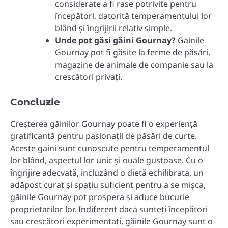
considerate a fi rase potrivite pentru
începători, datorită temperamentului lor
blând şi îngrijirii relativ simple.
Unde pot găsi găini Gournay?
Găinile
Gournay pot fi găsite la ferme de păsări,
magazine de animale de companie sau la
crescători privaţi.
Concluzie
Creşterea găinilor Gournay poate fi o experienţă
gratificantă pentru pasionaţii de păsări de curte.
Aceste găini sunt cunoscute pentru temperamentul
lor blând, aspectul lor unic şi ouăle gustoase. Cu o
îngrijire adecvată, incluzând o dietă echilibrată, un
adăpost curat şi spaţiu suficient pentru a se mişca,
găinile Gournay pot prospera şi aduce bucurie
proprietarilor lor. Indiferent dacă sunteţi începători
sau crescători experimentaţi, găinile Gournay sunt o