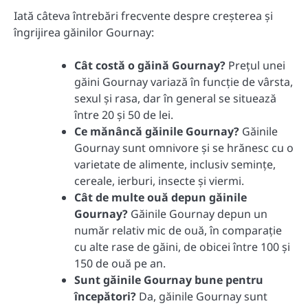
Iată câteva întrebări frecvente despre creşterea şi
îngrijirea găinilor Gournay:
Cât costă o găină Gournay?
Preţul unei
găini Gournay variază în funcţie de vârsta,
sexul şi rasa, dar în general se situează
între 20 şi 50 de lei.
Ce mănâncă găinile Gournay?
Găinile
Gournay sunt omnivore şi se hrănesc cu o
varietate de alimente, inclusiv seminţe,
cereale, ierburi, insecte şi viermi.
Cât de multe ouă depun găinile
Gournay?
Găinile Gournay depun un
număr relativ mic de ouă, în comparaţie
cu alte rase de găini, de obicei între 100 şi
150 de ouă pe an.
Sunt găinile Gournay bune pentru
începători?
Da, găinile Gournay sunt