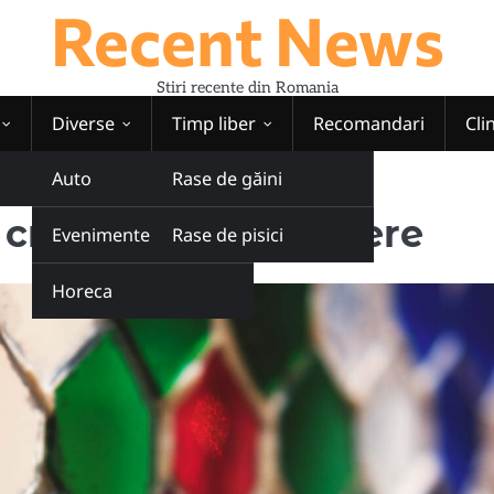
Recent News
Stiri recente din Romania
Diverse
Timp liber
Recomandari
Cli
Auto
Rase de găini
 si intretinere
restere si intretinere
Evenimente
Rase de pisici
Horeca