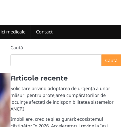
nici medicale
Contact
Caută
Caută
Articole recente
Solicitare privind adoptarea de urgență a unor
măsuri pentru protejarea cumpărătorilor de
locuințe afectați de indisponibilitatea sistemelor
ANCPI
Imobiliare, credite și asigurări: ecosistemul
câștigător în 2026. Acceleratorul revine la Iași