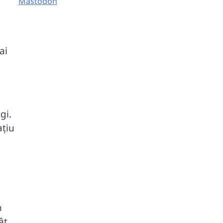
Mastodon
ai
gi.
ațiu
n
ât