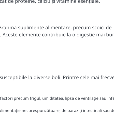
at de proteine, calciu și vitamine esențiale.
or Brahma suplimente alimentare, precum scoici de
me. Aceste elemente contribuie la o digestie mai bun
susceptibile la diverse boli. Printre cele mai frecv
factori precum frigul, umiditatea, lipsa de ventilație sau infe
 alimentație necorespunzătoare, de paraziți intestinali sau d