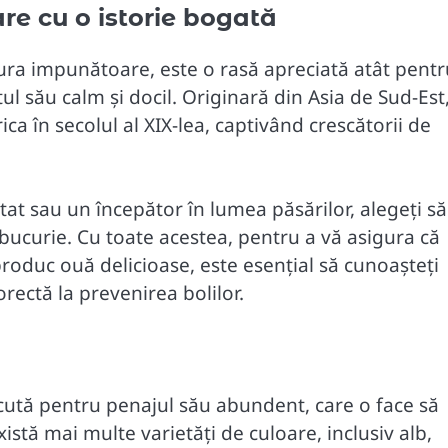
e cu o istorie bogată
ura impunătoare, este o rasă apreciată atât pentr
l său calm și docil. Originară din Asia de Sud-Est
ca în secolul al XIX-lea, captivând crescătorii de
at sau un începător în lumea păsărilor, alegeți să
 bucurie. Cu toate acestea, pentru a vă asigura că
produc ouă delicioase, este esențial să cunoașteți
corectă la prevenirea bolilor.
cută pentru penajul său abundent, care o face să
istă mai multe varietăți de culoare, inclusiv alb,