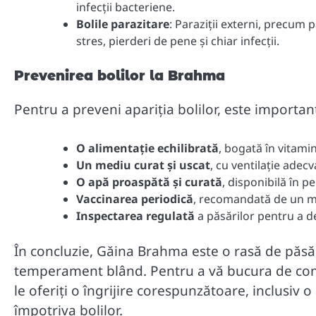
infecții bacteriene.
Bolile parazitare
: Paraziții externi, precum 
stres, pierderi de pene și chiar infecții.
Prevenirea bolilor la Brahma
Pentru a preveni apariția bolilor, este important
O alimentație echilibrată
, bogată în vitami
Un mediu curat și uscat
, cu ventilație adecv
O apă proaspătă și curată
, disponibilă în 
Vaccinarea periodică
, recomandată de un me
Inspectarea regulată
a păsărilor pentru a d
În concluzie, Găina Brahma este o rasă de păsă
temperament blând. Pentru a vă bucura de compa
le oferiți o îngrijire corespunzătoare, inclusiv 
împotriva bolilor.