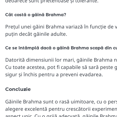
deoarece sunt prietenoase și tolerante.
Cât costă o găină Brahma?
Prețul unei găini Brahma variază în funcție de vâ
puțin decât găinile adulte.
Ce se întâmplă dacă o găină Brahma scapă din c
Datorită dimensiunii lor mari, găinile Brahma nu
Cu toate acestea, pot fi capabile să sară peste 
sigur și închis pentru a preveni evadarea.
Concluzie
Găinile Brahma sunt o rasă uimitoare, cu o per
alegere excelentă pentru crescătorii experiment
aspect unic. Cu o grijă adecvată, găinile Brahma