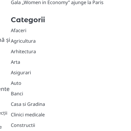
Gala „Women in Economy” ajunge la Paris
Categorii
Afaceri
ă și
Agricultura
Arhitectura
Arta
Asigurari
Auto
ente
Banci
Casa si Gradina
cții
Clinici medicale
Constructii
e