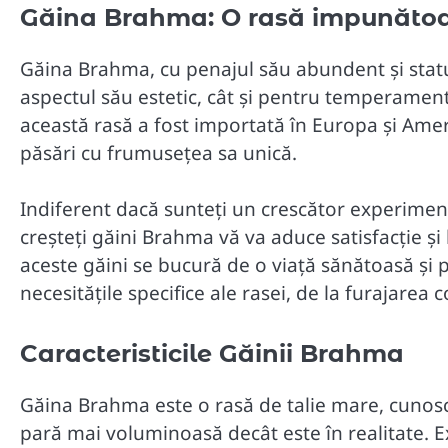
Găina Brahma: O rasă impunătoar
Găina Brahma, cu penajul său abundent și stat
aspectul său estetic, cât și pentru temperamentu
această rasă a fost importată în Europa și Ameri
păsări cu frumusețea sa unică.
Indiferent dacă sunteți un crescător experiment
creșteți găini Brahma vă va aduce satisfacție și
aceste găini se bucură de o viață sănătoasă și 
necesitățile specifice ale rasei, de la furajarea 
Caracteristicile Găinii Brahma
Găina Brahma este o rasă de talie mare, cunos
pară mai voluminoasă decât este în realitate. Ex