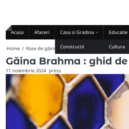
Skip
to
content
Acasa
Afaceri
Casa si Gradina
Educatie
Constructii
Cultura
Home
Rase de găini
Găina Brahma : ghid de crestere
Găina Brahma : ghid de c
11 noiembrie 2024
press