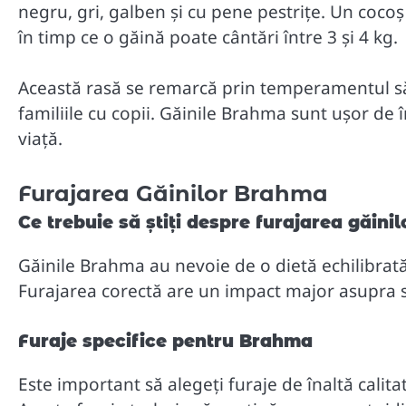
negru, gri, galben și cu pene pestrițe. Un coco
în timp ce o găină poate cântări între 3 și 4 kg.
Această rasă se remarcă prin temperamentul său
familiile cu copii. Găinile Brahma sunt ușor de î
viață.
Furajarea Găinilor Brahma
Ce trebuie să știți despre furajarea găin
Găinile Brahma au nevoie de o dietă echilibrat
Furajarea corectă are un impact major asupra să
Furaje specifice pentru Brahma
Este important să alegeți furaje de înaltă calita