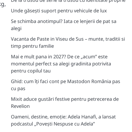
De la trusou de serie la trusou cu identitate proprie
kg,
Unde găsești suport pentru vehicule de lux
Se schimba anotimpul? Iata ce lenjerii de pat sa
alegi
Vacanta de Paste in Viseu de Sus – munte, traditii si
timp pentru familie
Mai e mult pana in 2027? De ce „acum” este
momentul perfect sa alegi gradinita potrivita
pentru copilul tau
Ghid: cum îți faci cont pe Mastodon România pas
cu pas
Mixit aduce gustări festive pentru petrecerea de
Revelion
Oameni, destine, emoție: Adela Hanafi, a lansat
podcastul „Povești Nespuse cu Adela”