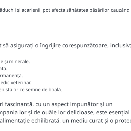
păduchii și acarienii, pot afecta sănătatea păsărilor, cauzând
 să asigurați o îngrijire corespunzătoare, inclusiv
ne și minerale.
ată.
permanență.
dic veterinar.
epista orice semne de boală.
ri fascinantă, cu un aspect impunător și un
nia lor și de ouăle lor delicioase, este esențial
o alimentație echilibrată, un mediu curat și o prote