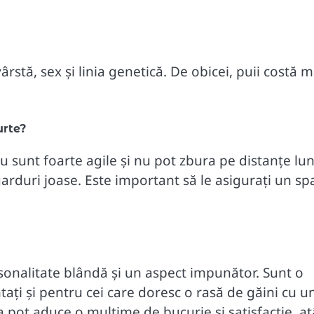
rstă, sex și linia genetică. De obicei, puii costă m
urte?
 sunt foarte agile și nu pot zbura pe distanțe lun
garduri joase. Este important să le asigurați un sp
sonalitate blândă și un aspect impunător. Sunt o
ați și pentru cei care doresc o rasă de găini cu u
 pot aduce o mulțime de bucurie și satisfacție, at