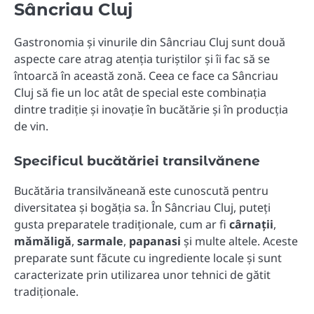
Sâncriau Cluj
Gastronomia și vinurile din Sâncriau Cluj sunt două
aspecte care atrag atenția turiștilor și îi fac să se
întoarcă în această zonă. Ceea ce face ca Sâncriau
Cluj să fie un loc atât de special este combinația
dintre tradiție și inovație în bucătărie și în producția
de vin.
Specificul bucătăriei transilvănene
Bucătăria transilvăneană este cunoscută pentru
diversitatea și bogăția sa. În Sâncriau Cluj, puteți
gusta preparatele tradiționale, cum ar fi
cârnații
,
mămăligă
,
sarmale
,
papanasi
și multe altele. Aceste
preparate sunt făcute cu ingrediente locale și sunt
caracterizate prin utilizarea unor tehnici de gătit
tradiționale.