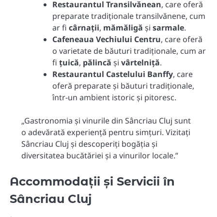
Restaurantul Transilvănean
, care oferă
preparate tradiționale transilvănene, cum
ar fi
cârnații
,
mămăligă
și
sarmale
.
Cafeneaua Vechiului Centru
, care oferă
o varietate de băuturi tradiționale, cum ar
fi
țuică
,
pălincă
și
vârtelniță
.
Restaurantul Castelului Banffy
, care
oferă preparate și băuturi tradiționale,
într-un ambient istoric și pitoresc.
„Gastronomia și vinurile din Sâncriau Cluj sunt
o adevărată experiență pentru simțuri. Vizitați
Sâncriau Cluj și descoperiți bogăția și
diversitatea bucătăriei și a vinurilor locale.”
Accommodații și Servicii în
Sâncriau Cluj