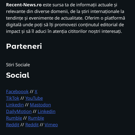
Recent-News.ro
este sursa ta de informații actuale și
relevante din diverse domenii, de la știri internaționale la
tendințe și evenimente de actualitate. Oferim o platformă
digitală unde poți să îți promovezi conținutul editorial de
impact și să îl aduci în atenția cititorilor noștri interesați.
Parteneri
Stiri Sociale
Social
Faceboook
//
X
TikTok
//
YouTube
Linkedin
//
Mastodon
DailyMotion
//
Linkedin
Rumble
//
Rumble
Reddit
//
Reddit
//
Vimeo