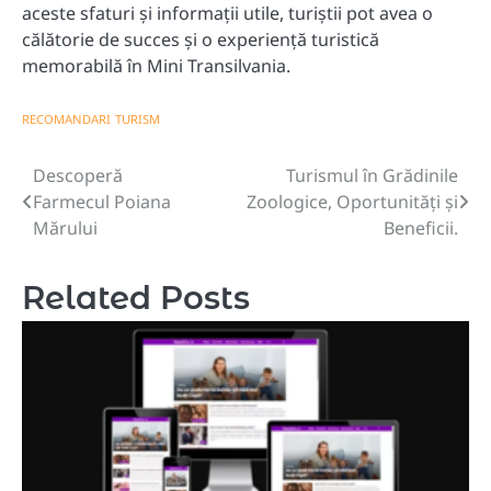
aceste sfaturi și informații utile, turiștii pot avea o
călătorie de succes și o experiență turistică
memorabilă în Mini Transilvania.
RECOMANDARI
TURISM
Descoperă
Turismul în Grădinile
Navigare
Farmecul Poiana
Zoologice, Oportunități și
în
Mărului
Beneficii.
articole
Related Posts