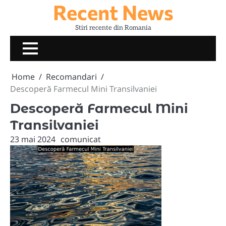
Recent News
Skip
to
Stiri recente din Romania
content
Home
Recomandari
Descoperă Farmecul Mini Transilvaniei
Descoperă Farmecul Mini
Transilvaniei
23 mai 2024
comunicat