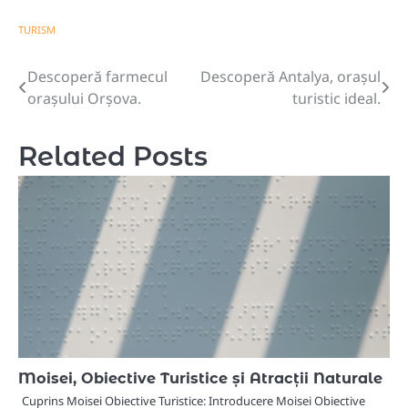
TURISM
Descoperă farmecul
Descoperă Antalya, orașul
Navigare
orașului Orșova.
turistic ideal.
în
articole
Related Posts
Moisei, Obiective Turistice și Atracții Naturale
Cuprins Moisei Obiective Turistice: Introducere Moisei Obiective