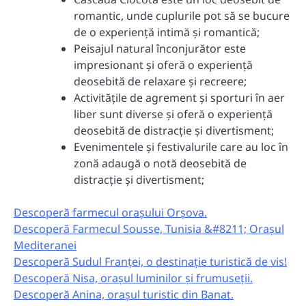
romantic, unde cuplurile pot să se bucure
de o experiență intimă și romantică;
Peisajul natural înconjurător este
impresionant și oferă o experiență
deosebită de relaxare și recreere;
Activitățile de agrement și sporturi în aer
liber sunt diverse și oferă o experiență
deosebită de distracție și divertisment;
Evenimentele și festivalurile care au loc în
zonă adaugă o notă deosebită de
distracție și divertisment;
Descoperă farmecul orașului Orșova.
Descoperă Farmecul Sousse, Tunisia &#8211; Orașul
Mediteranei
Descoperă Sudul Franței, o destinație turistică de vis!
Descoperă Nisa, orașul luminilor și frumuseții.
Descoperă Anina, orașul turistic din Banat.