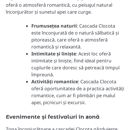
oferă o atmosferă romantică, cu peisajul natural
înconjurător și sunetul apei care curge.
Frumusețea naturii
: Cascada Clocota
este înconjurată de o natură sălbatică și
pitorească, care oferă o atmosferă
romantică și relaxantă.
Intimitate și liniște
: Acest loc oferă
intimitate și liniște, fiind ideal pentru
cuplurile care doresc să petreacă timpul
împreună.
Activități romantice
: Cascada Clocota
oferă oportunitatea de a practica activități
romantice, cum ar fi plimbări pe malul
apei, picnicuri și excursii.
Evenimente și festivaluri în zonă
Zona înconjurătoare a cascadei Clocota găzduiește