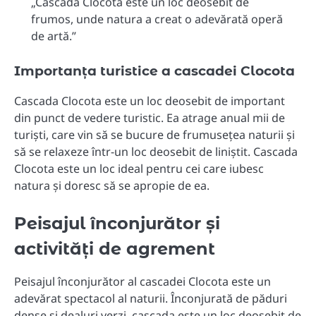
„Cascada Clocota este un loc deosebit de
frumos, unde natura a creat o adevărată operă
de artă.”
Importanța turistice a cascadei Clocota
Cascada Clocota este un loc deosebit de important
din punct de vedere turistic. Ea atrage anual mii de
turiști, care vin să se bucure de frumusețea naturii și
să se relaxeze într-un loc deosebit de liniștit. Cascada
Clocota este un loc ideal pentru cei care iubesc
natura și doresc să se apropie de ea.
Peisajul înconjurător și
activități de agrement
Peisajul înconjurător al cascadei Clocota este un
adevărat spectacol al naturii. Înconjurată de păduri
dense și dealuri verzi, cascada este un loc deosebit de