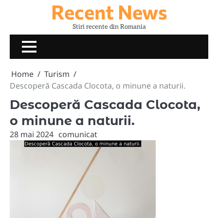
Recent News
Skip
to
Stiri recente din Romania
content
Home
Turism
Descoperă Cascada Clocota, o minune a naturii.
Descoperă Cascada Clocota,
o minune a naturii.
28 mai 2024
comunicat