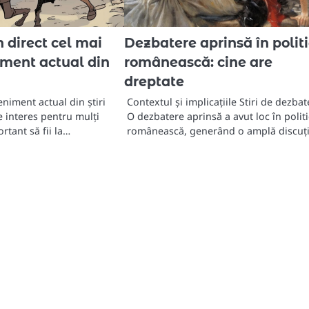
 direct cel mai
Dezbatere aprinsă în polit
iment actual din
românească: cine are
dreptate
eniment actual din știri
Contextul și implicațiile Stiri de dezbat
e interes pentru mulți
O dezbatere aprinsă a avut loc în polit
rtant să fii la…
românească, generând o amplă discuț