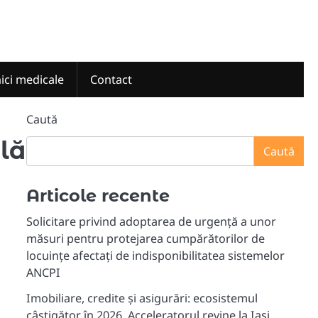
nici medicale
Contact
Caută
ală
Caută
Articole recente
Solicitare privind adoptarea de urgență a unor
măsuri pentru protejarea cumpărătorilor de
locuințe afectați de indisponibilitatea sistemelor
ANCPI
Imobiliare, credite și asigurări: ecosistemul
câștigător în 2026. Acceleratorul revine la Iași