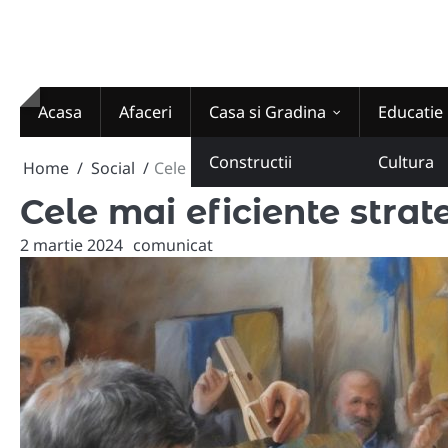
Skip
to
content
Acasa
Afaceri
Casa si Gradina
Educatie
Constructii
Cultura
Home
Social
Cele mai eficiente strategii de campani
Cele mai eficiente stra
2 martie 2024
comunicat