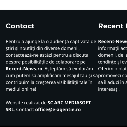
Contact
Recent
Pentru a ajunge la o audiență captivată de
Recent-News
știri și noutăți din diverse domenii,
informații act
contactează-ne astăzi pentru a discuta
domenii, de la
despre posibilitățile de colaborare pe
tendințe și e
Recent-News.ro
. Așteptăm să explorăm
Oferim o plat
cum putem să amplificăm mesajul tău și să
promovezi con
contribuim la creșterea vizibilității tale în
să îl aduci în 
mediul online!
interesați.
Website realizat de
SC ARC MEDIASOFT
SRL
. Contact:
office@e-agentie.ro