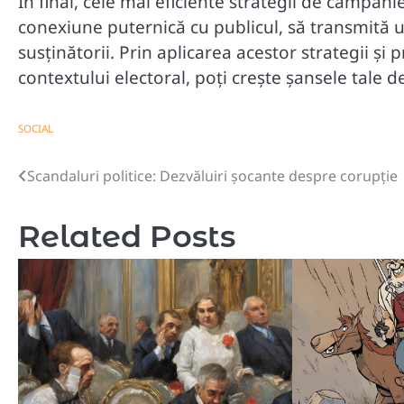
În final, cele mai eficiente strategii de campani
conexiune puternică cu publicul, să transmită u
susținătorii. Prin aplicarea acestor strategii și p
contextului electoral, poți crește șansele tale d
SOCIAL
Scandaluri politice: Dezvăluiri șocante despre corupție
Navigare
în
Related Posts
articole