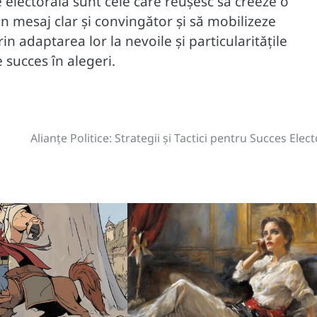
e electorală sunt cele care reușesc să creeze o
n mesaj clar și convingător și să mobilizeze
rin adaptarea lor la nevoile și particularitățile
e succes în alegeri.
Alianțe Politice: Strategii și Tactici pentru Succes Elect