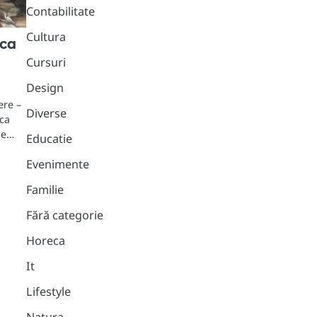
Contabilitate
Cultura
ica
Cursuri
Design
ere –
Diverse
ica
ie…
Educatie
Evenimente
Familie
Fără categorie
Horeca
It
Lifestyle