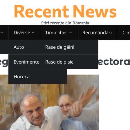
Recent News
Stiri recente din Romania
Diverse
Timp liber
Recomandari
Cli
Auto
Rase de găini
e electorală
tegii de campanie elector
Evenimente
Rase de pisici
Horeca