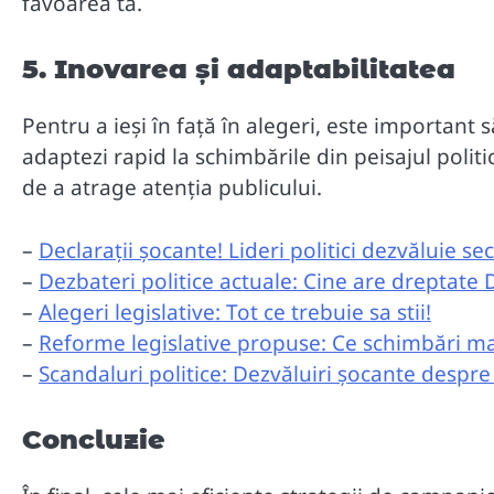
favoarea ta.
5. Inovarea și adaptabilitatea
Pentru a ieși în față în alegeri, este important să
adaptezi rapid la schimbările din peisajul politic
de a atrage atenția publicului.
–
Declarații șocante! Lideri politici dezvăluie se
–
Dezbateri politice actuale: Cine are dreptate
–
Alegeri legislative: Tot ce trebuie sa stii!
–
Reforme legislative propuse: Ce schimbări m
–
Scandaluri politice: Dezvăluiri șocante despre
Concluzie