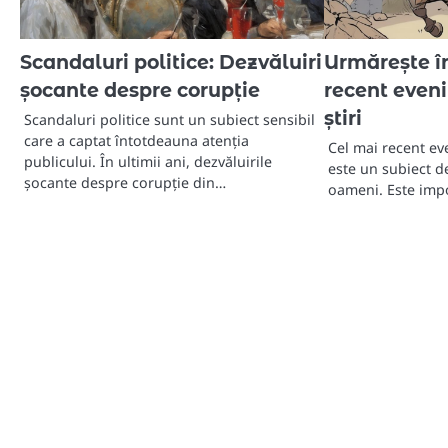
Scandaluri politice: Dezvăluiri
Urmărește în
șocante despre corupție
recent even
știri
Scandaluri politice sunt un subiect sensibil
care a captat întotdeauna atenția
Cel mai recent ev
publicului. În ultimii ani, dezvăluirile
este un subiect d
șocante despre corupție din…
oameni. Este impo