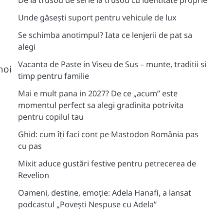
De la trusou de serie la trusou cu identitate proprie
Unde găsești suport pentru vehicule de lux
Se schimba anotimpul? Iata ce lenjerii de pat sa
alegi
Vacanta de Paste in Viseu de Sus – munte, traditii si
noi
timp pentru familie
Mai e mult pana in 2027? De ce „acum” este
momentul perfect sa alegi gradinita potrivita
pentru copilul tau
Ghid: cum îți faci cont pe Mastodon România pas
cu pas
Mixit aduce gustări festive pentru petrecerea de
Revelion
Oameni, destine, emoție: Adela Hanafi, a lansat
podcastul „Povești Nespuse cu Adela”