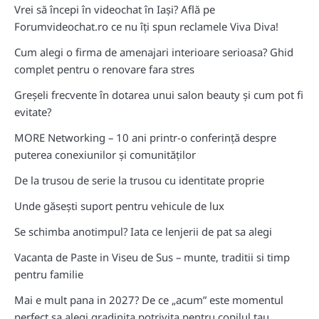
Vrei să începi în videochat în Iași? Află pe
Forumvideochat.ro ce nu îți spun reclamele Viva Diva!
Cum alegi o firma de amenajari interioare serioasa? Ghid
complet pentru o renovare fara stres
Greșeli frecvente în dotarea unui salon beauty și cum pot fi
evitate?
MORE Networking – 10 ani printr-o conferință despre
puterea conexiunilor și comunităților
De la trusou de serie la trusou cu identitate proprie
Unde găsești suport pentru vehicule de lux
Se schimba anotimpul? Iata ce lenjerii de pat sa alegi
Vacanta de Paste in Viseu de Sus – munte, traditii si timp
pentru familie
Mai e mult pana in 2027? De ce „acum” este momentul
perfect sa alegi gradinita potrivita pentru copilul tau