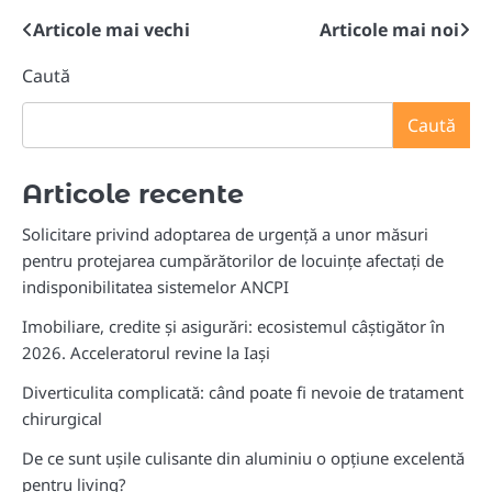
Articole mai vechi
Articole mai noi
Navigare
în
Caută
articole
Caută
Articole recente
Solicitare privind adoptarea de urgență a unor măsuri
pentru protejarea cumpărătorilor de locuințe afectați de
indisponibilitatea sistemelor ANCPI
Imobiliare, credite și asigurări: ecosistemul câștigător în
2026. Acceleratorul revine la Iași
Diverticulita complicată: când poate fi nevoie de tratament
chirurgical
De ce sunt ușile culisante din aluminiu o opțiune excelentă
pentru living?