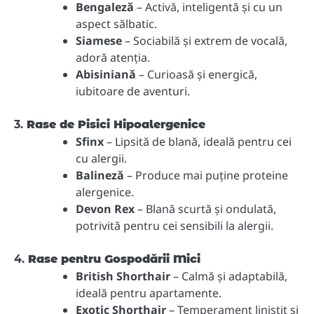
Bengaleză
– Activă, inteligentă și cu un
aspect sălbatic.
Siamese
– Sociabilă și extrem de vocală,
adoră atenția.
Abisiniană
– Curioasă și energică,
iubitoare de aventuri.
3.
Rase de Pisici Hipoalergenice
Sfinx
– Lipsită de blană, ideală pentru cei
cu alergii.
Balineză
– Produce mai puține proteine
alergenice.
Devon Rex
– Blană scurtă și ondulată,
potrivită pentru cei sensibili la alergii.
4.
Rase pentru Gospodării Mici
British Shorthair
– Calmă și adaptabilă,
ideală pentru apartamente.
Exotic Shorthair
– Temperament liniștit și