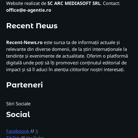
Website realizat de
SC ARC MEDIASOFT SRL
. Contact:
office@e-agentie.ro
Recent News
Recent-News.ro
este sursa ta de informații actuale și
relevante din diverse domenii, de la știri internaționale la
tendințe și evenimente de actualitate. Oferim o platformă
digitală unde poți să îți promovezi conținutul editorial de
impact și să îl aduci în atenția cititorilor noștri interesați.
Parteneri
Stiri Sociale
Social
Faceboook
//
X
TikTok
//
YouTube